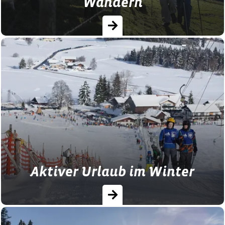
Wandern
Erwandern Sie die wunderschöne
bayerische Landschaft. Hier können Sie
Bauernhof- und Wanderurlaub optimal
verbinden.
Aktiver Urlaub im Winter