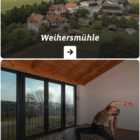
ein sportlicher Startschuss…
Weihersmühle
Auf der grünen Wiese steht ein
außergewöhnliches Wohnkonzept, das die
Herzen von Fahrradliebhabern höher
schlagen lässt: Das erste
RadAPARTment…