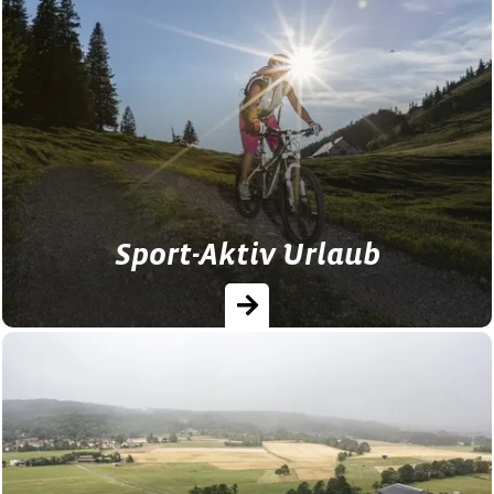
Ob Langlauf, Winterwandern, Rodeln oder
Skiurlaub - am Bauernhof wohnt man Tür
an Tür mit allen Outdoor-
Freizeitmöglichkeiten. Wir haben acht…
Sport-Aktiv Urlaub
Wem es schwer fällt den Alltag unter
Terminstress und Freizeitdruck aktiver zu
gestalten, für den kann der Sommerurlaub