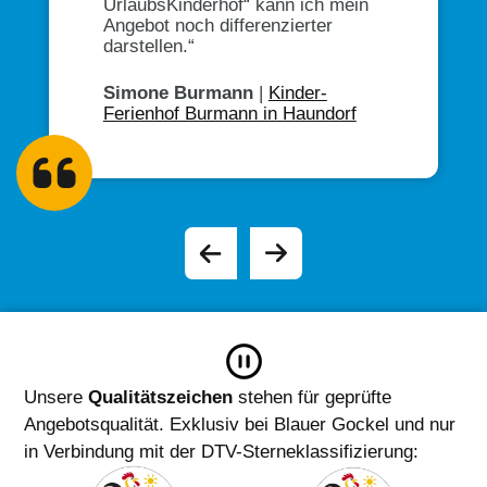
UrlaubsKinderhof“ kann ich mein
Weiterbildung angeboten.“
bekommt Impulse und entwickelt
Schmelcher in Ostbayern
Franziska Schedl
|
Gowerlhof in
Angebot noch differenzierter
sich ständig weiter. “
der Oberpfalz
Barbara Obermaier
|
Hof
darstellen.“
Johanna Willberger
|
Rossruck in Oberbayern
Fuchsbauernhof in Oberbayern
Annelies Herz
|
Ferienhof Herz
Simone Burmann
im Allgäu
|
Kinder-
Ferienhof Burmann in Haundorf
Unsere
Qualitätszeichen
stehen für geprüfte
Angebotsqualität. Exklusiv bei Blauer Gockel und nur
in Verbindung mit der DTV-Sterneklassifizierung: