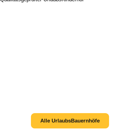
Alle UrlaubsBauernhöfe