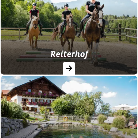
abwechslungsreichem Ferienprogramm.
Wo Kinder Spaß haben, haben Eltern
Urlaub!
Reiterhof
Urlaub auf dem Rücken der Pferde.
Unsere Reiterhöfe bieten Reitunterricht,
Ausreitmöglichkeit und alles rund ums
Pferd.