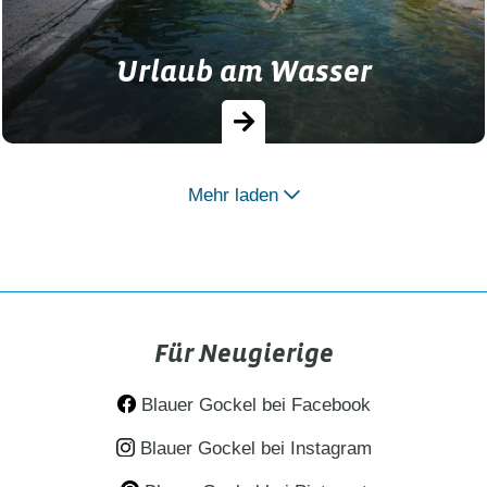
Urlaub am Wasser
Mehr laden
Landhöfe und Bauernhöfe in Bayern am
See oder Fluss, mit hauseigenem
Bauernhof Biopool, nahegelegenen
Badeweihern oder riesigem
Für Neugierige
Wassersportareal. …
Blauer Gockel bei Facebook
Blauer Gockel bei Instagram