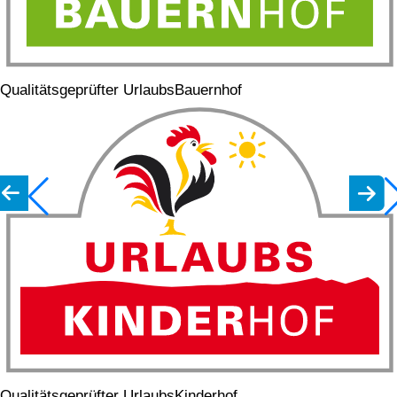
Qualitätsgeprüfter UrlaubsBauernhof
Qualitätsgeprüfter UrlaubsKinderhof