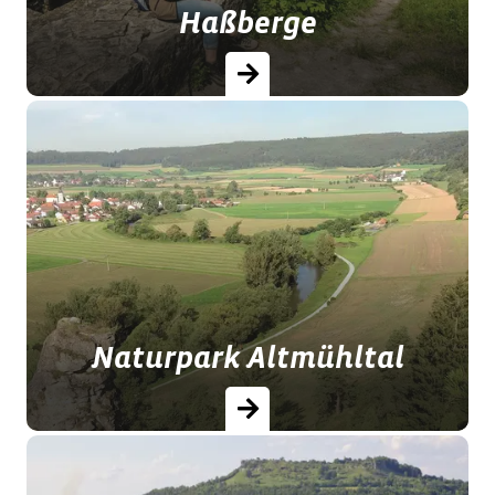
Haßberge
Das sanfte Mittelgebirge, voll
verborgener Schönheit, bewacht von
Ruinen und prächtigen
Landschlössern.
Naturpark Altmühltal