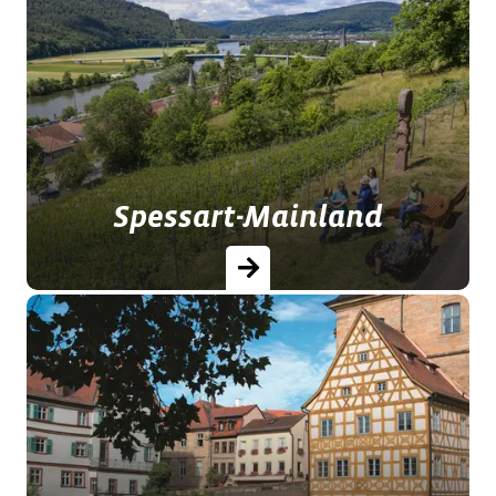
Im „Land der offenen Fernen“ – weitet
sich der Blick und erfasst einsame
Hochflächen und den Reiz der
Hochmoore.
Spessart-Mainland
Uralte Baumriesen, Städte mit
kulturellen Höhepunkten und die
Weinkultur geben der Region seine
märchenhafte Gestalt.