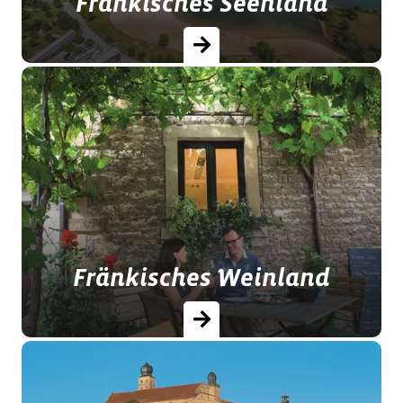
Fränkisches Seenland
Das Fränkische Seenland übt eine
unwiderstehliche Anziehungskraft auf
Wasserliebhaber aus.
Fränkisches Weinland