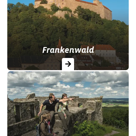
Die hervorragenden Tropfen des
Frankenweins stehen Pate für das
Fränkische Weinland.
Frankenwald
Zu Recht trägt der immergrüne,
waldreiche Naturpark Frankenwald
den Beinamen „Die grüne Krone
Bayerns“.