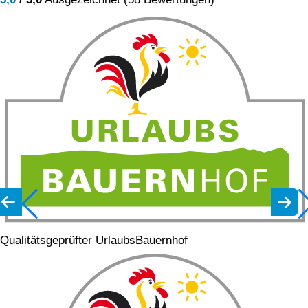
Qualitätsgeprüfter UrlaubsBauernhof