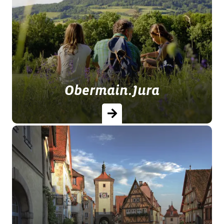
Schroffe Dolomitfelsen, grüne
Flussauen und der Lauf der Altmühl
formen die einnehmende Landschaft.
Obermain.Jura
Urlaub zwisschen Wasser und Fels:
Riesiger Abenteuerspielplatz mit Kalk-
und Dolomitfelsen und
Wasservergnügen auf dem Main …