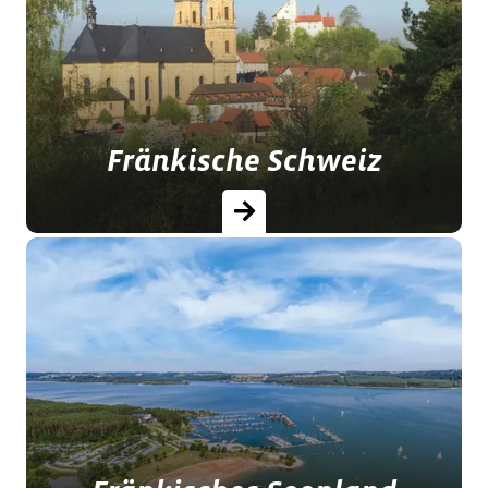
und Gipfel wie der Ochsenkopf oder
der Schneeberg prägen das „Dach
Frankens“.
Fränkische Schweiz
Hügelketten und die steil abfallenden
Flusstäler bestimmen die Landschaft
der Fränkischen Schweiz.