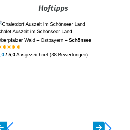
Hoftipps
halet Auszeit im Schönseer Land
Weihersm
berpfälzer Wald – Ostbayern –
Schönsee
Franken 
bi
,0
/ 5,0
Ausgezeichnet (38 Bewertungen)
5,0
/ 5,0
A