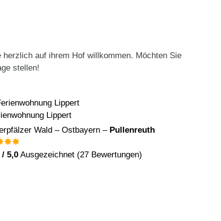
e herzlich auf ihrem Hof willkommen. Möchten Sie
ge stellen!
rienwohnung Lippert
Beim Hei
erpfälzer Wald – Ostbayern –
Pullenreuth
Chiemsee
/ 5,0
Ausgezeichnet (27 Bewertungen)