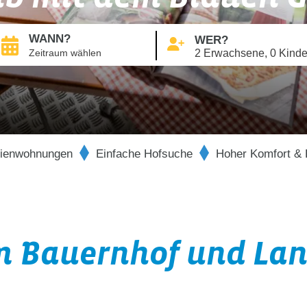
WANN?
WER?
2 Erwachsene, 0 Kinde
rienwohnungen
Einfache Hofsuche
Hoher Komfort & 
m Bauernhof und Lan