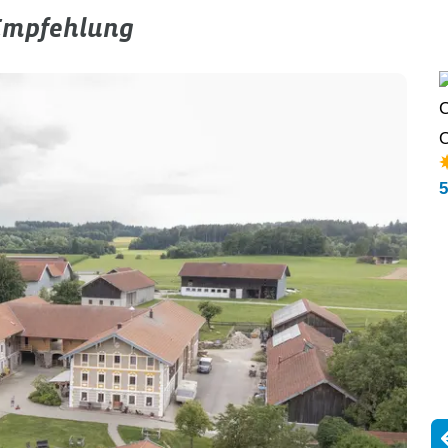
Empfehlung
Pierlinghof
C
Pfaffenwinkel – Oberbayern –
Böbing
O
5,0
/ 5,0
Ausgezeichnet (18 Bewertungen)
5