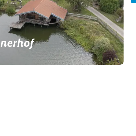
nerhof
hof erleben möchte ist hier genau richtig: Zelt- &
ene Naturbadesee und unsere…