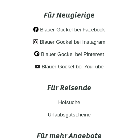
Ruhe, Natur und echte Auszeit in den
Für Neugierige
Bergen. Zwischen Bergwiesen und weitem
Panorama erleben Sie das…
Blauer Gockel bei Facebook
Blauer Gockel bei Instagram
Blauer Gockel bei Pinterest
Blauer Gockel bei YouTube
Für Reisende
Hofsuche
Urlaubsgutscheine
Für mehr Angebote