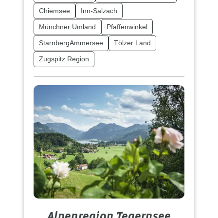
Chiemsee
Inn-Salzach
Münchner Umland
Pfaffenwinkel
StarnbergAmmersee
Tölzer Land
Zugspitz Region
Alpenregion Tegernsee