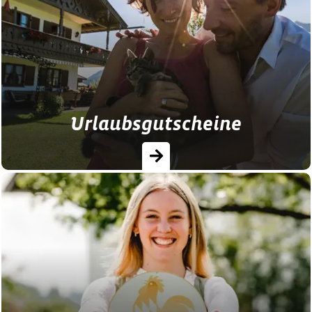
hinter die Kulissen und neueste Angebote
mit unserem Gäste-Newsletter!
Urlaubsgutscheine
Verschenken Sie doch Zeit mit Ihren
Liebsten per Urlaubsgutschein! Hier
können Sie auch kurzfristig Gutscheine für
Urlaub auf dem Bauernhof in Bayern…