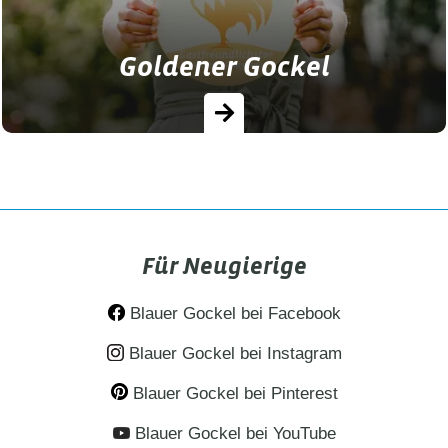
Goldener Gockel
Unsere gastfreundlichsten Ferienhöfe 2026
wurden ausgezeichnet. Buchen Sie Ihren
Für Neugierige
nächsten Urlaub bei einem Ferienhof mit
dem Goldenen Gockel! …
Blauer Gockel bei Facebook
Blauer Gockel bei Instagram
Blauer Gockel bei Pinterest
Blauer Gockel bei YouTube