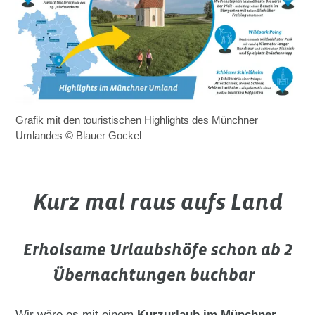
schwere Radtour
4. Wasser-Radlwege-Oberbayern 
1.200 km langer Fernradweg
drei Themenschleifen: Hopfen-Schleife, Kunst-Schlei
Grafik mit den touristischen Highlights des Münchner
Umlandes © Blauer Gockel
Kurz mal raus aufs Land
Erholsame Urlaubshöfe schon ab 2
Übernachtungen buchbar
Wir wäre es mit einem
Kurzurlaub im Münchner