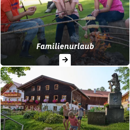
passenden Bauernhof mit Outdoor- oder
Indoorspielplatz – ideal für einen
familienfreundlichen Urlaub mit…
Familienurlaub
Urlaub auf dem Bauernhof für die ganze
Familie!