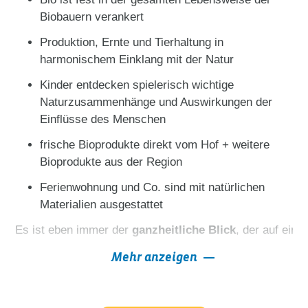
Biobauern verankert
Produktion, Ernte und Tierhaltung in
harmonischem Einklang mit der Natur
Kinder entdecken spielerisch wichtige
Naturzusammenhänge und Auswirkungen der
Einflüsse des Menschen
frische Bioprodukte direkt vom Hof + weitere
Bioprodukte aus der Region
Ferienwohnung und Co. sind mit natürlichen
Materialien ausgestattet
Es ist eben immer der 
ganzheitliche Blick
, der auf ein
Mehr anzeigen
chemische Spritz- und Düngemittel
Wachstumsbeschleuniger