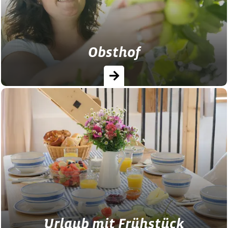
Obsthof
Frisches Obst direkt vom Baum, hofeigene
Obstprodukte oder selbstgebrannten
Schnaps gibts auf bayerischen Obsthöfen.
Urlaub mit Frühstück