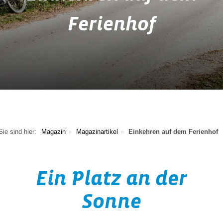
Ferienhof
Sie sind hier:
Magazin
Magazinartikel
Einkehren auf dem Ferienhof
Ein Platz an der
Sonne