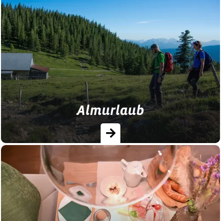
Hier finden Sie Bauernhöfe und Landhöfe
mit verschiedensten Frühstückangeboten:
vom Frühstückskorb bis zum reichhaltigen
Buffet ist für jeden etwas…
Almurlaub
Ein Urlaub auf der Alm in Bayern steht für
Ruhe, Natur und echte Auszeit in den
Bergen. Zwischen Bergwiesen und weitem