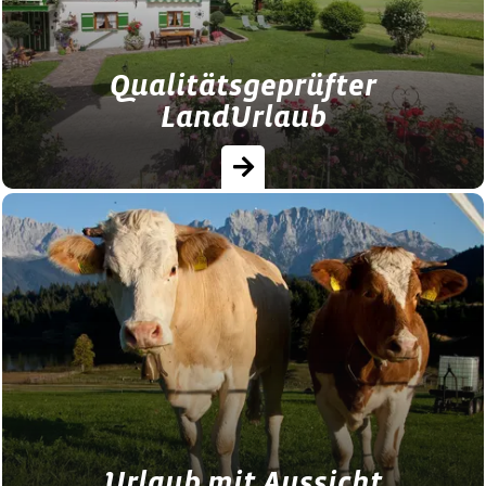
Qualitätsgeprüfter
LandUrlaub
Qualitätsgeprüfter LandUrlaub in Bayern -
Erholung pur im Grünen!
Urlaub mit Aussicht