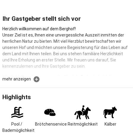
Ihr Gastgeber stellt sich vor
Herzlich willkommen auf dem Berghof!
Unser Ziel ist es, Ihnen eine unvergessliche Auszeit inmitten der
herrlichen Natur zu bieten. Mit viel Herzblut bewirtschaften wir
unseren Hof und möchten unsere Begeisterung für das Leben auf
dem Land mit Ihnen teilen. Bei uns stehen familiäre Herzlichkeit
und Ihre Erholung an erster Stelle. Wir freuen uns darauf, Sie
kennenzulernen und Ihre Gastgeber zu sein.
Ländl. Idylle u. Ausgangspunkt für viele Freizeitaktivitäten
mehr anzeigen
Urlaub machen wo die Gemütlichkeit zu Hause ist! Während sich
Ihre Kinder auf dem Spielplatz, beim Ponyreiten, im Stall bei den
Highlights
Kühen, Kälbern, Hasen und Katzen sicher nicht langweilen - wir sind
nämlich noch ein voll bewirtschafteter Bauernhof - erholen Sie sich
im gepflegten Garten oder erleben gesellige Stunden in unserem
urgemütlichen Berghof-Stüberl.
Pool / 
Brötchenservice
Reitmöglichkeit
Kälber
Lage & Größe
Bademöglichkeit