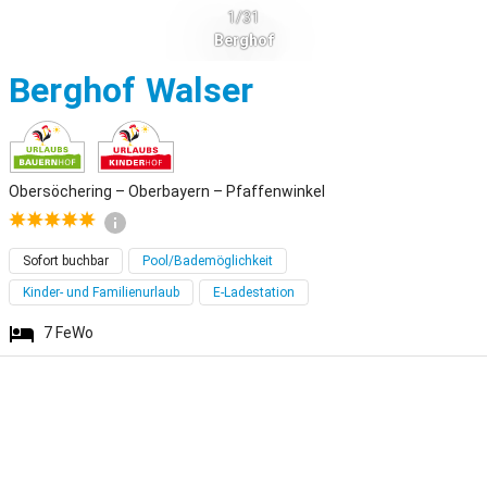
1/31
Berghof
Obersöchering
Berghof Walser
Obersöchering – Oberbayern – Pfaffenwinkel
Sofort buchbar
Pool/Bademöglichkeit
Kinder- und Familienurlaub
E-Ladestation
7
FeWo