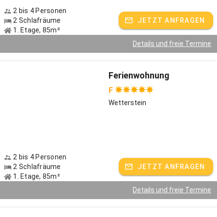
auf ihre Kosten! Erkunden Sie auf einem ausgezeichneten
Radwegenetz die reizvolle Seen- und Moorlandschaft und
2 bis 4 Personen
erklimmen Sie mit unseren individuellen Tourenvorschlägen die
2 Schlafräume
JETZT ANFRAGEN
1. Etage, 85m²
Berge.
Details und freie Termine
Freizeittipps: Unsere Top 3 rund um den Berghof Walser
Ferienwohnung
F
Für Familien: Partnachklamm in Garmisch
Wetterstein
Für Kulturinteressierte: Münter-Haus in Murnau
Für Wanderer: Großer Ostersee-Rundweg
2 bis 4 Personen
2 Schlafräume
JETZT ANFRAGEN
1. Etage, 85m²
Details und freie Termine
Gastgeber spricht:
Deutsch, Englisch