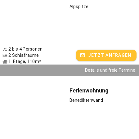
Ziegengehege sowie verschmusten Katzen und neugierigen Enten
Alpspitze
bietet Ihnen genau das – und noch viel mehr...
Freuen Sie sich auf unser Kinder- und Jugendprogramm!
2 bis 4 Personen
2 Schlafräume
JETZT ANFRAGEN
Als Kinder- und Familienhof wissen wir, was zählt: Abenteuer für die
1. Etage, 110m²
Kleinen, Entspannung für die Großen. Während der Nachwuchs sich
auf unserem Spielplatz mit Schaukel, Rutsche, Baumhaus und
Details und freie Termine
Trampolin austobt, machen es sich die Eltern im Liegestuhl
bequem. Im Anschluss liefern sich Klein und Groß ein schnelles
Rennen auf unserer Gokart-Strecke, spielen eine Runde
Ferienwohnung
Tischtennis oder Kicker. Auch einen Fußballplatz gibt es auf dem
Benediktenwand
Hof! Was bei uns außerdem möglich ist:
Trettraktor-Führerschein
Fackelwanderung zum Badesee
Angeln am Fischweiher