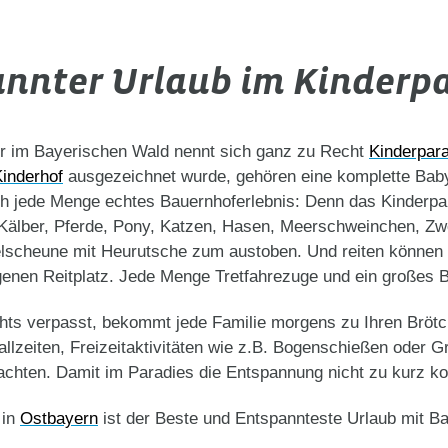
nnter Urlaub im Kinderp
er im Bayerischen Wald nennt sich ganz zu Recht
Kinderpar
inderhof
ausgezeichnet wurde, gehören eine komplette Baby
ich jede Menge echtes Bauernhoferlebnis: Denn das Kinderpa
nd Kälber, Pferde, Pony, Katzen, Hasen, Meerschweinchen, Z
elscheune mit Heurutsche zum austoben. Und reiten können d
igenen Reitplatz. Jede Menge Tretfahrezuge und ein großes 
chts verpasst, bekommt jede Familie morgens zu Ihren Brötc
llzeiten, Freizeitaktivitäten wie z.B. Bogenschießen oder Gr
hten. Damit im Paradies die Entspannung nicht zu kurz komm
 in
Ostbayern
ist der Beste und Entspannteste Urlaub mit B