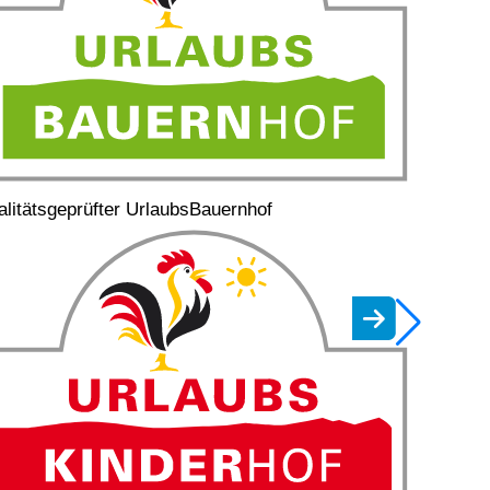
litätsgeprüfter UrlaubsBauernhof
Qualitäts