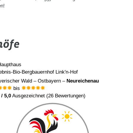
en!
höfe
ebnis-Bio-Bergbauernhof Link'n-Hof
Meuerhof
yerischer Wald – Ostbayern –
Neureichenau
Oberpfäl
bis
/ 5,0
Ausgezeichnet (26 Bewertungen)
5,0
/ 5,0
A