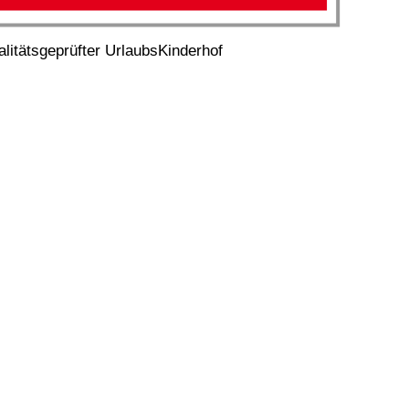
litätsgeprüfter UrlaubsKinderhof
Qualitäts