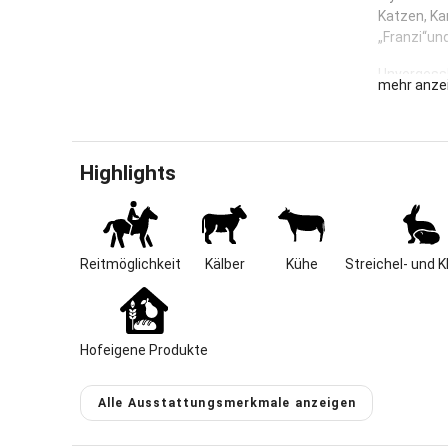
Katzen, Ka
„Franzi“un
Unvergessl
mehr anze
Bauernhofu
Geprägt du
auf dem Ho
Highlights
Schöneres,
Tiere kenn
Hallo Kinde
Und was da
immer viele
Reitmöglichkeit
Kälber
Kühe
Streichel- und K
Sicher wol
Da ist ein
noch nicht 
Hofeigene Produkte
Der Wander
Treppen un
Alle Ausstattungsmerkmale anzeigen
Schnaufen 
auch den F