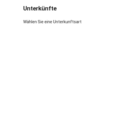
zum Ochsen
Unterkünfte
Die idylli
hervorrage
Wählen Sie eine Unterkunftsart
Naturfreund
Teichlands
Wandern un
Gastgeber 