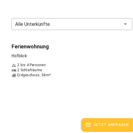
kopf, wo Ihr auf der Sommerrodelbahn wieder zu Tal fahren könnt.
sche Mittelgebirgslandschaft des Oberpfälzer Waldes ist ein
ndes Urlaubs- und Erholungsgebiet speziell für Familien, Angler und
Alle Unterkünfte
e. Die Natur ist hier ein großes Kapital. Eine unberührte Wald- und
chaft mit seltener Tier- und Pflanzenwelt ist wie geschaffen zum
d Erholen für Erwachsene und Kinder.
Ferienwohnung
spricht:
Deutsch, Englisch
Hofblick
2 bis 4 Personen
2 Schlafräume
Erdgeschoss, 58m²
JETZT ANFRAGEN