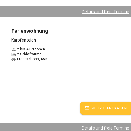
Details und freie Termine
Ferienwohnung
Karpfenteich
2 bis 4 Personen
2 Schlafräume
Erdgeschoss, 65m²
JETZT ANFRAGEN
Details und freie Termine