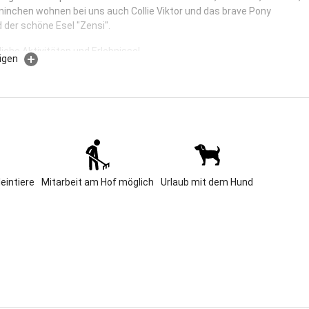
ninchen wohnen bei uns auch Collie Viktor und das brave Pony
d der schöne Esel "Zensi".
iche Aktivitäten und Erlebnisse!
igen
rlaub bleibt ein Erlebnis ganz besonderer Art.
rch landschaftliche Schönheit, intakte Umwelt und das Miteinander
f findet Ihr bei uns Erholung pur und hohen Freizeitwert. Was gibt es
 als sich frei in der Natur zu bewegen, die Gewohnheiten der vielen
en zulernen und überall aktiv dabei sein zu können.
r, wenn Ihr Glück habt, erlebt Ihr auch mal die Geburt eines Kälbchens .
s Schönste ist :- hier könnt Ihr neue Freunde finden, denn wir haben
 Kids als Gäste.
leintiere
Mitarbeit am Hof möglich
Urlaub mit dem Hund
lt Ihr mit Eueren Eltern auch unsere schöne Umgebung erkunden.
mal das Felsenlabyrinth im Fichtelgebirge, so etwas habt Ihr bestimmt
erlebt, dies ist einmalig.
pfad führt zwischen und unter mächtigen Felsen hindurch über
d an Schluchten vorbei. Da könnt Ihr Eure Eltern ganz schön zum
bringen und Euch macht es mächtig Spass. Außerdem gibt es hier
ichtelsee (Ruderboote), ein Besucherbergwerk und die Sessellifte