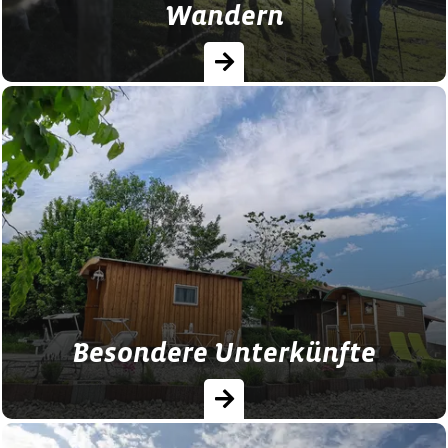
Wandern
Erwandern Sie die wunderschöne
bayerische Landschaft. Hier können Sie
Bauernhof- und Wanderurlaub optimal
verbinden.
Besondere Unterkünfte