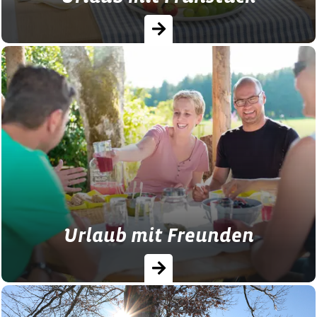
Hier finden Sie Bauernhöfe und Landhöfe
mit verschiedensten Frühstückangeboten:
vom Frühstückskorb bis zum reichhaltigen
Buffet ist für jeden etwas…
Urlaub mit Freunden