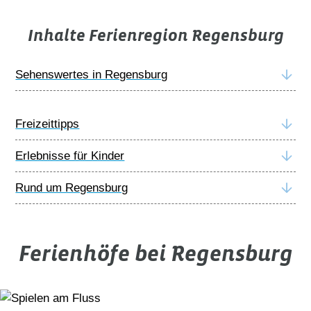
Welterbe-Altstadt mit Stadtamhof und Donaulimes
Inhalte Ferienregion Regensburg
historischen Bauwerken in Hülle und Fülle – in der
schmackhafter Erkundung der süßen und herzha?en
Sehenswertes in Regensburg
wunderschönen Naturlandscha?en mit einer Mischun
Freizeittipps
Erlebnisse für Kinder
Rund um Regensburg
Ferienhöfe bei Regensburg