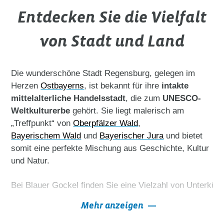
Entdecken Sie die Vielfalt
von Stadt und Land
Die wunderschöne Stadt Regensburg, gelegen im
Herzen
Ostbayerns
, ist bekannt für ihre
intakte
mittelalterliche Handelsstadt
, die zum
UNESCO-
Weltkulturerbe
gehört. Sie liegt malerisch am
„Treffpunkt“ von
Oberpfälzer Wald
,
Bayerischem Wald
und
Bayerischer Jura
und bietet
somit eine perfekte Mischung aus Geschichte, Kultur
und Natur.
Bei Blauer Gockel finden Sie eine Vielzahl von Unterkü
Mehr anzeigen
Bauernhofurlaub in Regensburg und Umgebung – wir l