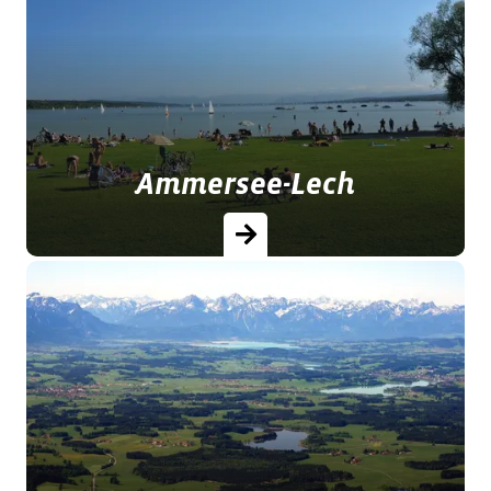
Zur Ruhe kommen, abschalten und
wieder richtig durchatmen in der
Alpenregion Tegernsee Schliersee!
Ammersee-Lech
Sanfte Hügel, Wiesen und Wälder,
idyllische Ortschaften, Flüsse und
Seen prägen das Gebiet zwischen
Ammersee und Lech.