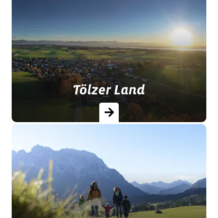
Traditionelle Bauerndörfer, prächtige
Residenzen und über 100 Kilometer
Seeufer ziehen Sommerfrischler an.
Tölzer Land
Naturerleben, Erholung und Sport
lassen sich hier wunderbar
kombinieren. Im Tölzer Land kann
man das Leben spüren.