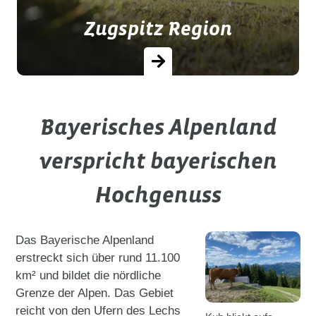
Zugspitz Region
Bayerisches Alpenland
Rund um Deutschlands höchsten
Berg lockt ein perfektes Freizeit-
verspricht bayerischen
Paradies, die Zugspitz Region.
Hochgenuss
Das Bayerische Alpenland
erstreckt sich über rund 11.100
km² und bildet die nördliche
Grenze der Alpen. Das Gebiet
reicht von den Ufern des Lechs