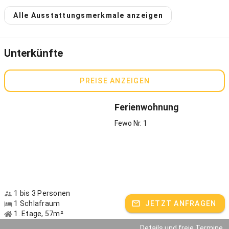
Grenze in 30 Minuten und München besuchen Sie am bequemsten
Alle Ausstattungsmerkmale anzeigen
mit der Bahn in gut einer Stunde.
Die Geschichte des Zaisslhäusl Hofes reicht sehr weit zurück -
denn der kleine Ortsteil, in dem er steht, ist wesentlich älter als
Unterkünfte
Übersee selbst. Urkundlich erwähnt wurde er erstmals 1629 - und
seit 1861 bewohnen ihn nachweislich wir, die Familie Irger. Der
Hofname selbst stammt von den „Zaißln“ ab, was ins
PREISE ANZEIGEN
Hochdeutsche übersetzt „Bienen“ bedeutet. Im Obstgarten war
einst ein großes Bienenhaus beheimatet - und bis heute gehört die
Ferienwohnung
Imkerei in Teilen der Familie dazu.
Fewo Nr. 1
Unsere Ferienwohnungen Nr. 2 haben wir 2016 komplett neu
gebaut. Sie ist äußerst großzügig geschnitten und hochwertig mit
Vollholzmöbeln modern und zeitgemäß eingerichtet und verfügt
sogar über einen Kaminofen - während der kühlen Jahreszeit ein
Hochgenuss. Genau wie während der Sommermonate das
Frühstück auf dem Balkon: wenn Sie mögen, buchen Sie unser
1 bis 3 Personen
„mobiles Frühstück auf dem Tablett“ - mit selbstgemachter
1 Schlafraum
JETZT ANFRAGEN
Marmelade, unseren feinen Eiern, Honig - und guten Produkten aus
1. Etage, 57m²
der Region. Übrigens: bei Ihrer Ankunft wartet auf Wunsch eine
kleine Überraschung auf Sie: wir nennen es unser „Kulinarik-Paket“.
Details und freie Termine