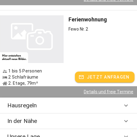
Ferienwohnung
Hoferlebnisse
Fewo Nr. 2
Ankommen, durchatmen - und erst einmal eine Runde durch den
Hof drehen. Als Familie geht bei uns alles Hand in Hand. Unsere
Tochter Felicitas, die inzwischen eigene Hühner alter Rassen hält,
zeigt Ihnen mit Freude wo es was gibt. Wir haben uns auf
Pensionsrinder spezialisiert - wenn umliegende Bauern zu wenig
Platz im eigenen Stall haben, urlaubt deren Vieh auf
unserenWeiden. Auch unsere etwa fünfzig Skudden-Schafe, die
1 bis 5 Personen
2 Schlafräume
JETZT ANFRAGEN
Hasen, Enten, Tauben und Gänse müssen versorgt und gefüttert
2. Etage, 79m²
werden - helfende Kinderhände sind uns stets willkommen. Mit zur
Tierschar gehören Mauli und Brezi, unsere zwei Hofkatzen. Sie
Details und freie Termine
freuen sich über jede Streicheleinheit. Täglich holen wir die Eier aus
den Nestern der Hühner, denn Opa Klaus hat dreißig Stück davon -
Hausregeln
für Kinder ist dies oft der schönste Moment des Tages. Was es
sonst noch bei uns auf dem Hof gibt:
In der Nähe
Unsere Lage