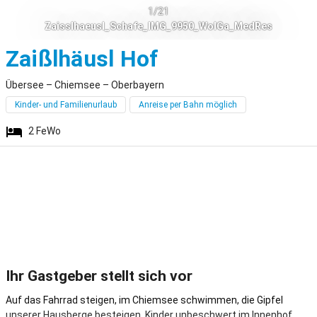
1/21
Zaisslhaeusl_Schafe_IMG_9950_WolGa_MedRes
Übersee
Zaißlhäusl Hof
Übersee – Chiemsee – Oberbayern
Kinder- und Familienurlaub
Anreise per Bahn möglich
2
FeWo
Ihr Gastgeber stellt sich vor
Auf das Fahrrad steigen, im Chiemsee schwimmen, die Gipfel
unserer Hausberge besteigen, Kinder unbeschwert im Innenhof