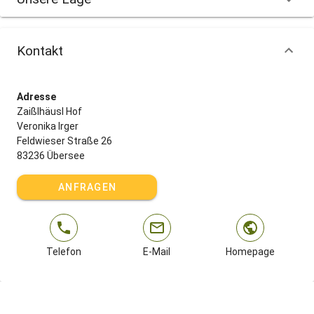
Spielplatz mit verschiedenen Schaukeln
Trampolin mit selbstschließendem Sicherheitsnetz
Kontakt
Ein ganzer Fuhrpark mit Kettcars, einem „Streitwagen Lorry“, der zu
zweit gefahren werden kann
Und ein extra großes Gokart mit Anhänger für mehrere Personen
Adresse
Zaißlhäusl Hof
Veronika Irger
Feldwieser Straße 26
Herbst und Winter - die staade Zeit
83236 Übersee
ANFRAGEN
Wenn sich die Blätter unserer Mischwälder bunt färben, Drachen im
Wind tanzen und die Vögel Richtung Süden ziehn, kehr bei uns Ruhe
ein. Besonders Paare schätzen die Monate von Oktober bis April.
Sie unternehmen ausgedehnte Spaziergänge und Wanderungen,
Telefon
E-Mail
Homepage
planen Touren mit dem Rad, besuchen unsere nahen
Thermalbäder, beispielsweise die schöne „Rubertus Therme“ im
nahen Bad Reichenhall. In der Vorweihnachtszeit können Sie in der
Umgebung romantische Christkindlmärkte besuchen, wo es statt