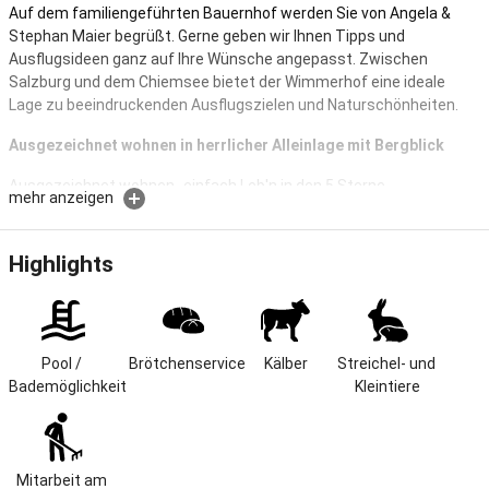
Auf dem familiengeführten Bauernhof werden Sie von Angela &
Stephan Maier begrüßt. Gerne geben wir Ihnen Tipps und
Ausflugsideen ganz auf Ihre Wünsche angepasst. Zwischen
Salzburg und dem Chiemsee bietet der Wimmerhof eine ideale
Lage zu beeindruckenden Ausflugszielen und Naturschönheiten.
Ausgezeichnet wohnen in herrlicher Alleinlage mit Bergblick
Ausgezeichnet wohnen- einfach Leb'n in den 5 Sterne
mehr anzeigen
Ferienwohnungen auf dem aktiv bewirtschafteten Bauernhof in
traumhafter Alleinlage mit Panoramablick auf Inzell und die Berge.
Hier erwartet Sie moderner Komfort in stilvollem Ambiente:
Highlights
handgefertigte Einrichtung aus duftendem Holz, edler Naturstein in
den Bädern und urige Deckenbalken schaffen ein urgemütliches
Wohnvergnügen.
Alleinstehender Bauernhof in traumhafter Lage mit freiem
Pool / 
Brötchenservice
Kälber
Streichel- und 
Panoramablick auf Inzell und die Berge.
Bademöglichkeit
Kleintiere
Besonders die abendliche Stallrunde mit Bauer Stephan begeistert
die "Urlaubsbauern": Hier können alle mit anpacken und beim
Füttern helfen.
Nach Salzburg, Berchtesgaden, Königsee und Chiemsee. Bei uns
Mitarbeit am 