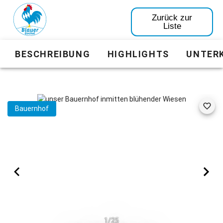
Zurück zur
Liste
BESCHREIBUNG
HIGHLIGHTS
UNTER
Bauernhof
1/25