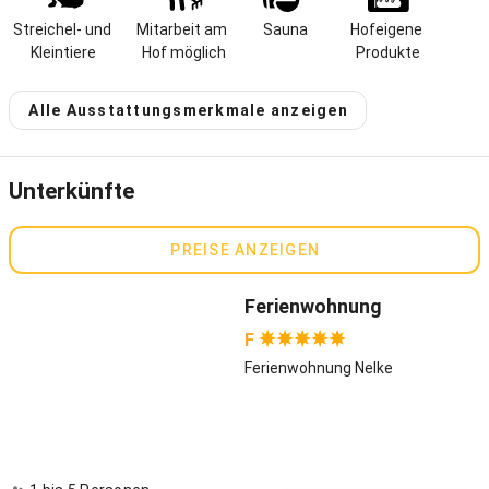
mit Schaukel, Sandkasten, Wippe und Tischtennis richtig
austoben.
Streichel- und 
Mitarbeit am 
Sauna
Hofeigene 
Kleintiere
Hof möglich
Produkte
Ab Hof bieten sich Ihnen unzählige Ausflugsmöglichkeiten an, ob
mit dem Auto, Rad oder zu Fuß. Unsere Ferienwohnungen
Alle Ausstattungsmerkmale anzeigen
Gastgeber spricht:
Deutsch, Englisch
Unterkünfte
PREISE ANZEIGEN
Ferienwohnung
F
Ferienwohnung Nelke