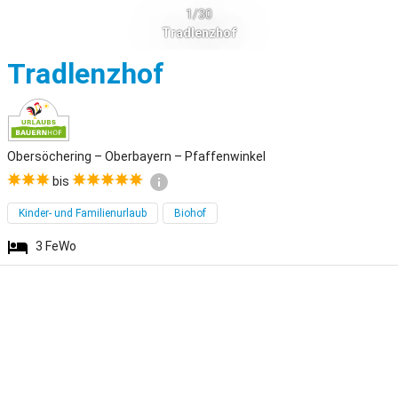
1/30
Tradlenzhof
Obersöchering
Tradlenzhof
Obersöchering – Oberbayern – Pfaffenwinkel
bis
Kinder- und Familienurlaub
Biohof
3
FeWo