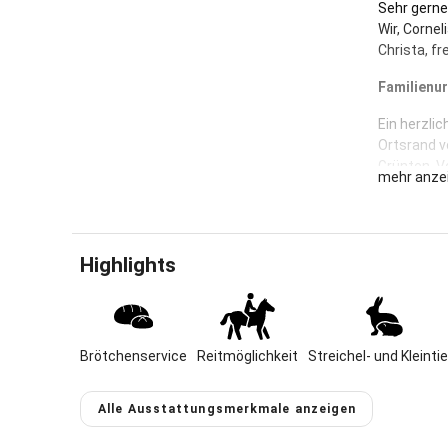
Sehr gerne
Wir, Corne
Christa, f
Familienur
Ein herzli
Ortsrand v
Grünten. Vo
mehr anze
Freizeitmö
(je ca. 20 
FAMILIEN
Highlights
Neue, komf
mit herrli
TIERGART
Hasen, Mee
Brötchenservice
Reitmöglichkeit
Streichel- und Kleinti
Katzen und
Alle Ausstattungsmerkmale anzeigen
KINDERGL
Ein 70 m² 