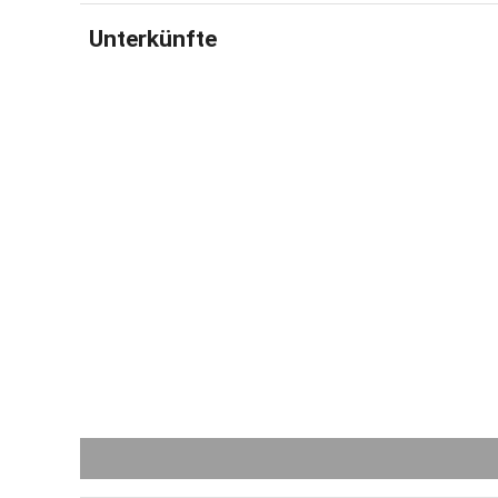
Tretfahrze
Unterkünfte
UMS HAUS
Grillplatz
Wir freuen 
Ihre Famili
Gastgeber 