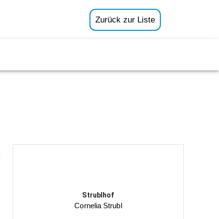
Zurück zur Liste
Strublhof
Cornelia Strubl