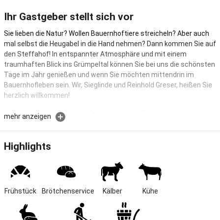
Ihr Gastgeber stellt sich vor
Sie lieben die Natur? Wollen Bauernhoftiere streicheln? Aber auch
mal selbst die Heugabel in die Hand nehmen? Dann kommen Sie auf
den Steffahof! In entspannter Atmosphäre und mit einem
traumhaften Blick ins Grümpeltal können Sie bei uns die schönsten
Tage im Jahr genießen und wenn Sie möchten mittendrin im
Bauernhofleben sein. Wir, Sieglinde und Reinhold Greser, heißen Sie
herzlich willkommen!
Landleben aufm Bauernhof genießen und Alltag vergessen
mehr anzeigen
Bei uns werden Ihre schönsten Tage im Jahr noch schöner! Wir sind
ein Bauernhof mit Kühen und Kälbern, frechem Pony, süßen Hasen,
Highlights
verspielten Katzen und einer Labradorhündin. Genießen Sie die Zeit
in unseren komfortablen Ferienwohnungen, beim unvergleichlichen
Ausblick ins Tal oder beim Spielen im Hof und Helfen im Stall. Jeder
so wie er es möchte, aber immer mit wundervollen
Frühstück
Brötchenservice
Kälber
Kühe
Urlaubsmomenten.
Lage & Größe