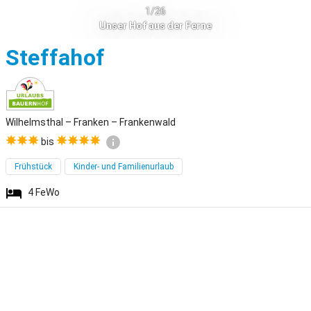
1/26
Unser Hof aus der Ferne
Wilhelmsthal
Steffahof
Wilhelmsthal – Franken – Frankenwald
bis
Frühstück
Kinder- und Familienurlaub
4
FeWo