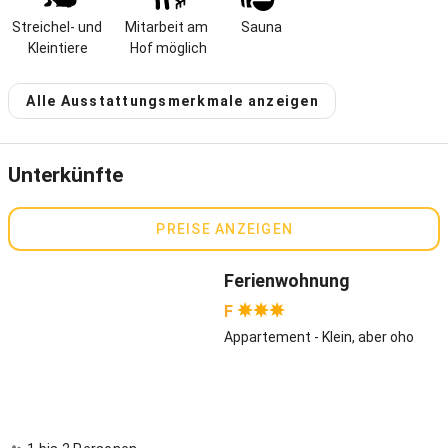
Wie wohnt es sich ganz allein ohne unmittelbare Nachbarn? Sehr
Streichel- und 
Mitarbeit am 
Sauna
gut, finden wir und auch unsere Gäste! Der Steffahof befindet sich
Kleintiere
Hof möglich
in idyllischer Alleinlage hoch über dem Grümpeltal im Landkreis
Kronach. Während sich im Tal, von grünen Wald- und Wiesenhängen
Alle Ausstattungsmerkmale anzeigen
eingerahmt, das Bächchen Grümpel durchschlängelt, genießen Sie
oben auf unserem Hof einen traumhaften Weitblick, der selbst
Einheimische schwärmen lässt.
In unserem Gästehaus erwarten Sie drei 80-100 m² große,
Unterkünfte
hochwertig ausgestattete 4-Sterne-Ferienwohnungen sowie eine
kleine, aber feine Wohnung mit 40 m². Mit unserem
PREISE ANZEIGEN
Brötchenservice starten Sie morgens entspannt in den Tag. In
unserem gemütlichen Gemeinschaftsraum, der auch für Gruppen
mit bis zu 16 Personen geeignet ist, können Sie in unserer
Ferienwohnung
Spielesammlung stöbern oder in Büchern schmökern. Noch besser,
F
an einem Regen- oder kalten Wintertag: das prasselnde
Kaminfeuer im Gemeinschaftsraum! Dazu eine Tasse Tee oder
Appartement - Klein, aber oho
Kaffee, die Sie gleich in der kleinen Küche im Gemeinschaftsraum
kochen können.
Hoferlebnisse