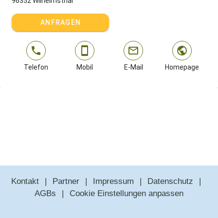
96352 Wilhelmsthal
Rennsteigregion. Die anspruchsvollsten alpinen Abfahrten unserer
Gegend bietet übrigens der Döbraberg. Und wer auf der Suche nach
ANFRAGEN
Langlaufloipen ist: Oberhalb vom Steffahof können Sie starten!
Noch kürzer ist der Weg ins weiße Vergnügen nur noch für
Schlittenfahrer – Haustür auf, rauf aufn Schlitt'n und runter die
zugeschneiten Hangwiesen.
Telefon
Mobil
E-Mail
Homepage
Freizeittipps: Unsere Top 3 rund um den Steffahof
Für Familien: Erlebnisbad Crana Mare und Sommerrodln in Kronach
Für Kulturinteressierte: Rosenberg-Festspiele in Kronach und ganz
viele Burgen...
Für Wanderer: Zur Stanahaus-Kapelle und zum Wasser- und
Aussichtsturm Birnbaum
Gastgeber spricht:
Deutsch, Englisch
Kontakt
Partner
Impressum
Datenschutz
AGBs
Cookie Einstellungen anpassen