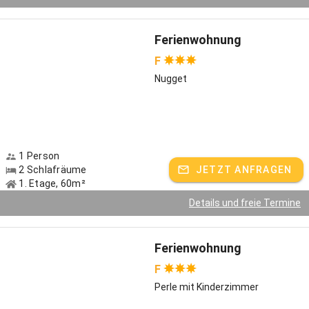
Endlose Spazierwege durch unsere Hopfenlandschaft lassen im
Handumdrehen den Alltag vergessen. Gerne empfehlen wir
unentdeckte Routen - beispielsweise Richtung Westen durch den
Ferienwohnung
Wald nach Notzenhausen zum Biohof Kreitmair. Besonders ans
Herz legen wir einen Ausflug zum Kloster Weltenburg an der Donau,
F
in die Studentenstadt Regensburg, die zum UNESCO Welterbe
Nugget
gehört oder in die Landeshauptstadt nach München. Auch der
Kuchelbauer-Hundertwasser-Turm in Abensberg ist eine Reise
wert - zur Spargelzeit ganz besonders.
Freizeittipps: Unsere Top 3 rund um den Stadler Hof
1 Person
Für Familien: Archäologisches Museum in Kehlheim
2 Schlafräume
JETZT ANFRAGEN
1. Etage, 60m²
Für Kulturinteressierte: Livemusik im Schloss Ratzenhofen
Details und freie Termine
Für Wanderer: Hopfen- und Bierlehrpfad auf 12 Kilometern
Gastgeber spricht:
Deutsch, Englisch
Ferienwohnung
F
Perle mit Kinderzimmer