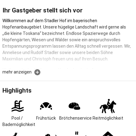
Ihr Gastgeber stellt sich vor
Willkommen auf dem Stadler Hof im bayerischen
Hopfenanbaugebiet. Unsere hügelige Landschaft wird gerne als
„die kleine Toskana“ bezeichnet. Endlose Spazierwege durch
Hopfengärten, Wiesen und Wälder sowie ein anspruchsvolles
Entspannungsprogramm lassen den Alltag schnell vergessen. Wir,
Anneliese und Rudolf Stadler sowie unsere beiden Söhne
Maximilian und Christoph freuen uns auf Ihren Besuch.
Wellness in der Hallertauer Hopfenlandschaft
mehr anzeigen
Dort wo sich Kinder wohl fühlen, können sich die Erwachsenen
erholen und entspannen. Auf Euch warten komfortable
Highlights
Ferienwohnungen mit der erforderlichen Kinder- u.
Babyausstattung, Sonnenterrasse und Liegewiese. Im
Kinderspielhaus gibt es Platz um ein Matratzenlager zu bauen.
Zum Grillabend überraschen wir Euch mit einem Buffet und für's
Pool / 
Frühstück
Brötchenservice
Reitmöglichkeit
Lagerfeuer dürft Ihr uns beim Brennholz sammeln helfen.
Bademöglichkeit
Lage & Größe