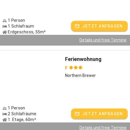
unsere Gäste auch die stilleren Jahreszeiten, an denen man sich
gerne zurückzieht oder nach einem ausgiebigen Spaziergang einen
Saunagang genießt, eine Massage, Yoga oder unser vitalisierendes
1 Person
Kneipp-Angebot. 2002 hat Bäuerin Anneliese ihre Kneipp-
1 Schlafraum
JETZT ANFRAGEN
Ausbildung gemacht, peu à peu ist daraus ein umfassendes
Erdgeschoss, 55m²
Gesundheitszentrum entstanden. Unsere strahlenisolierte Kabine
vermag vor allem viele neuzeitliche Erkrankungen lindern: wir freuen
Details und freie Termine
uns, wenn Sie unseren fachkundigen Tipps, die mit Intuition und
Erfahrung einhergehen, vertrauen. Ihre Gesundheit liegt uns am
Herzen.
Ferienwohnung
F
Reiterglück
Northern Brewer
Unser Sohn Christoph hat sich früh schon für seine Leidenschaft,
die Pferde entschieden. Sein Reiterhof liegt nur 800 Meter vom
Stadler Hof entfernt. Insgesamt etwa zwanzig Ponys und Pferde
unterschiedlichen Stockmaßes leben dort und es ist uns eine
Freude, reitbegeisterte Kinder oder Erwachsene auf dem Reitplatz
1 Person
zu unterrichten. Erfahrene Reiter dürfen in Begleitung ins Gelände.
2 Schlafräume
JETZT ANFRAGEN
1. Etage, 60m²
Highlights in der Umgebung
Details und freie Termine