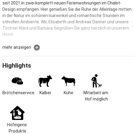
seit 2021 in zwei komplett neuen Ferienwohnungen im Chalet-
Design empfangen. Hier genießen Sie die Ruhe der Alleinlage mitten
in der Natur im schönen Isarwinkel und romantische Stunden im
stilvollen Ambiente. Wir, Elisabeth und Andreas Danner und unsere
Töchter Klara und Barbara, begrüßen Sie ganz herzlich in unserem
Heim!
Urlaub auf dem Bauernhof – Natur trifft Komfort!
mehr anzeigen
Hochwertige Ferienwohnung auf idyllischem Bauernhof in ruhiger
Alleinlage. Ideal für Paare und Familien, die Erholung in der Natur
Highlights
suchen. Genießen Sie Komfort, ländliches Flair und zahlreiche
Freizeitmöglichkeiten direkt vor der Tür.
Lage & Größe
Brötchenservice
Kälber
Kühe
Mitarbeit am 
Herzlich Willkommen in der schönsten Region Bayerns, dem
Hof möglich
malerischen Isarwinkel! Nur drei Kilometer außerhalb des Ortskerns
von Gaißach sind wir auf dem Schmickhof Zuhause. Das nette
Örtchen am rechten Isarufer grenzt an die bekannten Orte Bad
Tölz und Lenggries und bietet den wohl schönsten Ausblick in das
Hofeigene 
Isartal, der flussaufwärts in das eindrucksvolle Karwendelgebirge
Produkte