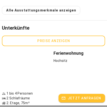
mündet. Die erste namentlich bekannte Erwähnung des
Schmickhofs geht bereits auf das Jahr 1640 zurück! Die Familie
Alle Ausstattungsmerkmale anzeigen
Danner führte den Hof über viele Jahre und Generationen hinweg
durch eine lebendige Entwicklung, an deren Ende wir auch heute
noch lange nicht stehen. Im Jahr 2019 übernahm mein Mann
Andreas den Milchviehbetrieb der Eltern. Seit der Aussiedlung 1973
Unterkünfte
erfreuen wir uns über die großzügige Alleinlage des sanierten
Hofes bei Gaißach im Isarwinkel, der auch nach all den Jahren auf
PREISE ANZEIGEN
seinen originalen Außenmauern fußt. Neu hinzu kamen die im Jahr
2021 erstmals bewohnten zwei Ferienwohnungen im Chalet-
Design mit Ausrichtung hin zum Karwendelgebirge, die wir in viel
Ferienwohnung
Eigenleistung aufwendig geplant und ausgebaut haben. Freuen Sie
Hochsitz
sich auf einen außergewöhnlichen Aufenthalt mit Ausblick auf das
Karwendelgebirge!
Hoferlebnisse
Lust auf naturnahen Chalet-Urlaub mit viel Platz und Raum für
1 bis 4 Personen
Zweisamkeit oder Familienzeit? In unseren beiden neuen
2 Schlafräume
JETZT ANFRAGEN
Ferienwohnungen mit Galerie finden bis zu vier Personen Platz auf
2. Etage, 75m²