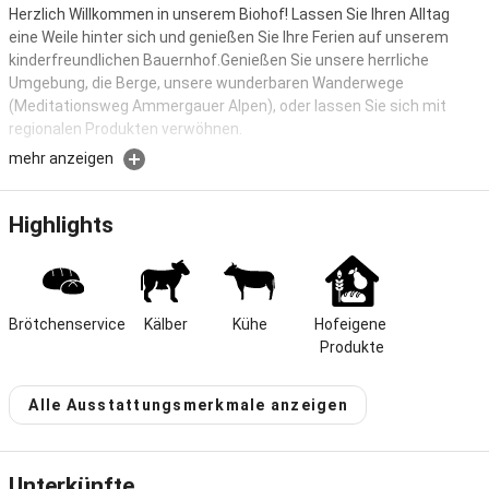
Herzlich Willkommen in unserem Biohof! Lassen Sie Ihren Alltag
eine Weile hinter sich und genießen Sie Ihre Ferien auf unserem
kinderfreundlichen Bauernhof.Genießen Sie unsere herrliche
Umgebung, die Berge, unsere wunderbaren Wanderwege
(Meditationsweg Ammergauer Alpen), oder lassen Sie sich mit
regionalen Produkten verwöhnen.
mehr anzeigen
Herzlich willkommen auf unserem Bio-Betrieb.
Lassen Sie Ihren Alltag eine Weile hinter sich und genießen Sie Ihre
Highlights
Ferien auf unserem kinderfreundlichen Bauernhof.
Wir freuen uns auch über ältere Menschen, die bei uns die idyllische
Ruhe genießen möchten.
Brötchenservice
Kälber
Kühe
Hofeigene 
Produkte
Unser Hof ist Ausgangspunkt für herrliche Ausflugsziele. In
reizvoller Umgebung am Ortsrand von Saulgrub haben Sie viele
Möglichkeiten zum Wandern, Radeln, Langlaufen, Schwimmen,
Alle Ausstattungsmerkmale anzeigen
Nordic-Walking.
Ganzjährige Vermietung, hofeigene Produkte, Liegewiese,
Unterkünfte