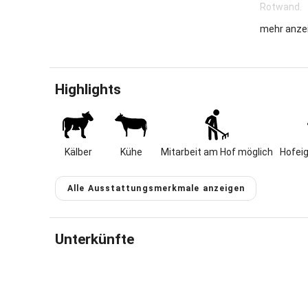
Rotwand.
mehr anze
Seit über 
Salmerhof.
Wendelstei
Highlights
Sehr gute 
Min. errei
Loipen. Sc
Schlittenh
erreichbar.
Kälber
Kühe
Mitarbeit am Hof möglich
Hofei
1 Ferienha
Alle Ausstattungsmerkmale anzeigen
Wohnküche 
Ausstattun
Unterkünfte
Für weiter