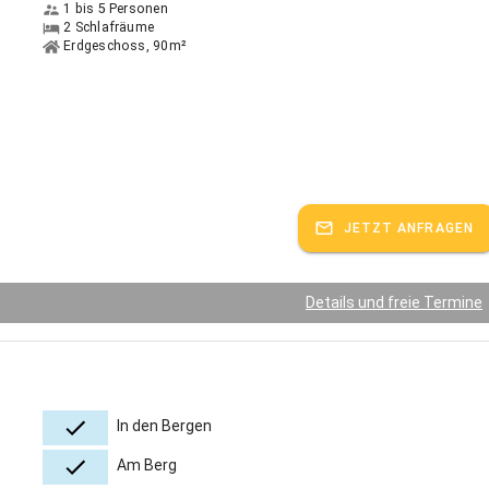
1 bis 5 Personen
2 Schlafräume
Erdgeschoss, 90m²
JETZT ANFRAGEN
Details und freie Termine
In den Bergen
Am Berg