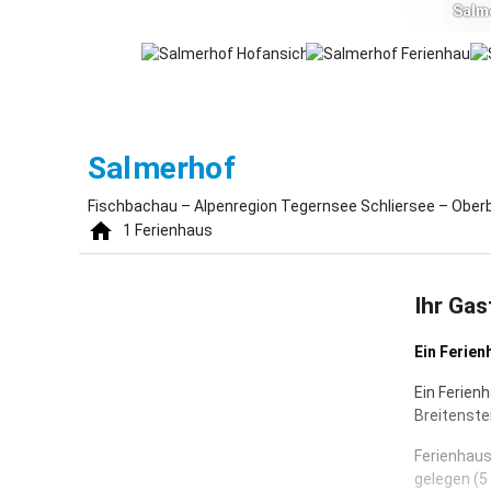
Salm
Fischbachau
Salmerhof
Fischbachau – Alpenregion Tegernsee Schliersee – Ober
1
Ferienhaus
Ihr Gas
Ein Ferien
Ein Ferien
Breitenste
Ferienhaus
gelegen (5