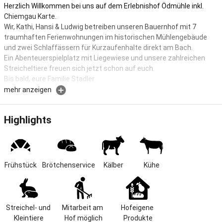
Herzlich Willkommen bei uns auf dem Erlebnishof Ödmühle inkl.
Chiemgau Karte.
Wir, Kathi, Hansi & Ludwig betreiben unseren Bauernhof mit 7
traumhaften Ferienwohnungen im historischen Mühlengebäude
und zwei Schlaffässern für Kurzaufenhalte direkt am Bach.
Ein Abenteuerspielplatz mit Liegewiese und unsere zahlreichen
Streicheltiere freuen sich jetzt schon auf euch.
Bis bald, eure Familie Stadler
mehr anzeigen
Dein Traumurlaub für die ganze Familie inkl. Chiemgau Karte
Familienfreundlicher Bauernhof mit riesigem Kinderspielplatz
Highlights
inklusive Chiemgau Karte: Euren individuellen Traumurlaub in den
Chiemgauer Alpen verbringt ihr in den komfortablen
Ferienwohnungen in der Ödmühle. Wir sind einzigartig im Chiemgau:
ihr wohnt in einem historischen Mühlengebäude und könnt euch
Frühstück
Brötchenservice
Kälber
Kühe
auf der großen Liegewiese, direkt am Spielplatz, entspannen oder
austoben.
Wohnen in der historischen Mühle
Streichel- und 
Mitarbeit am 
Hofeigene 
Unsere Ferienwohnungen befinden sich in einem einmaligen
Kleintiere
Hof möglich
Produkte