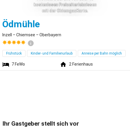
kostenlosen Freizeiterlebnissen
mit der ChiemgauKarte.
Inzell
Ödmühle
Inzell – Chiemsee – Oberbayern
Frühstück
Kinder- und Familienurlaub
Anreise per Bahn möglich
7
FeWo
2
Ferienhaus
Ihr Gastgeber stellt sich vor