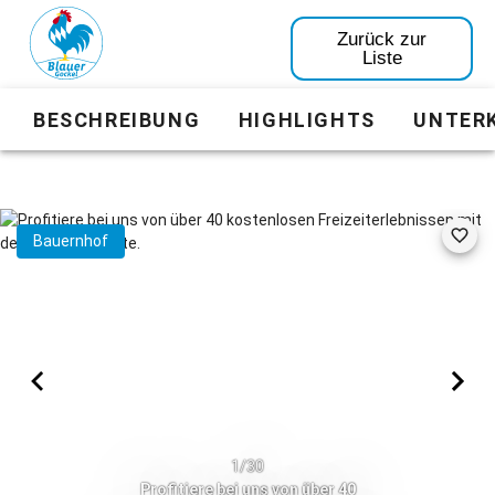
Zurück zur
Liste
BESCHREIBUNG
HIGHLIGHTS
UNTER
Bauernhof
1/30
Profitiere bei uns von über 40