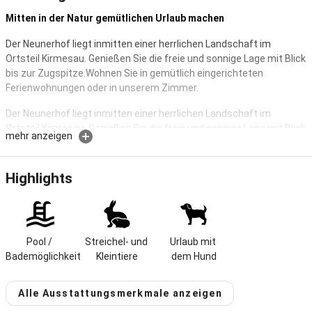
Mitten in der Natur gemütlichen Urlaub machen
Der Neunerhof liegt inmitten einer herrlichen Landschaft im
Ortsteil Kirmesau. Genießen Sie die freie und sonnige Lage mit Blick
bis zur Zugspitze.Wohnen Sie in gemütlich eingerichteten
Ferienwohnungen oder in unserem Zimmer.
Der Neunerhof liegt inmitten einer herrlichen Landschaft im
Ortsteil Kirmesau. Genießen Sie die freie und sonnige Lage mit Blick
mehr anzeigen
bis zur Zugspitze.
Wohnen Sie in gemütlich eingerichteten Ferienwohnungen oder in
unserem Zimmer.
Highlights
Für groß und klein ist der "Streichelzoo" mit Schafen ein Vergnügen.
Seit einiger Zeit können auch Alpakas bewundert werden.
Erleben Sie die schöne Natur auf den nahegelegenen Wanderwegen
oder auch bei Bergtouren.
Pool / 
Streichel- und 
Urlaub mit 
Wir freuen uns auf Sie.
Bademöglichkeit
Kleintiere
dem Hund
Gastgeber spricht:
Deutsch, Englisch
Alle Ausstattungsmerkmale anzeigen