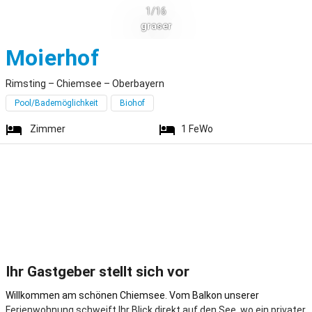
1/16
graser
Rimsting
Moierhof
Rimsting – Chiemsee – Oberbayern
Pool/Bademöglichkeit
Biohof
Zimmer
1
FeWo
Ihr Gastgeber stellt sich vor
Willkommen am schönen Chiemsee. Vom Balkon unserer
Ferienwohnung schweift Ihr Blick direkt auf den See, wo ein privater