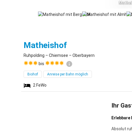
Mathei
Ruhpolding
Matheishof
Ruhpolding – Chiemsee – Oberbayern
bis
Biohof
Anreise per Bahn möglich
2
FeWo
Ihr Gas
Erlebbare
Absolut ru