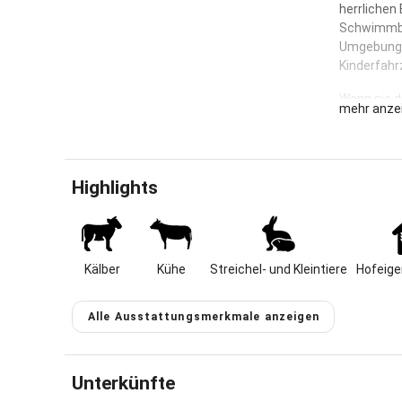
herrlichen
Schwimmbäd
Umgebung! 
Kinderfahr
Wenn sie di
mehr anze
Bauernhof l
von Ruhpol
Chiemgaue
Wir haben 
Highlights
deren Aufz
Ansonsten 
Haben sie 
Hühner sch
Neues zu e
Kälber
Kühe
Streichel- und Kleintiere
Hofeige
Ein Spielpl
Almhütte, 
Alle Ausstattungsmerkmale anzeigen
bieten Ihn
Wir haben 
2 Ferienwo
Unterkünfte
wohnen neb
Wohnung.