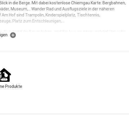
 Blick in die Berge. Mit dabei kostenlose Chiemgau Karte: Bergbahnen,
er, Museum,... Wander Rad und Ausflugsziele in der näheren
Am Hof sind Trampolin, Kinderspielplatz, Tischtennis,
zeuge, Platz zum Entschleunigen,...
e Natur und die Berge lieben, sind Sie bei uns genau richtig! Unser Bio
igen
iegt in einem kleinen, absolut ruhigen und idylllisch gelegenen Ortsteil
ding ohne Durchgangsverkehr, mitten in einem weiten Tal der
r Berge.
einen traditionell geführten Bauernhof mit ca.12 Milchkühen und
ucht. Eine kleine Hühnerschar nennt unser Gockel "Luggi" sein eigen.
leben unsere Katzen Mucki und Harry mit auf unserem Hof.
schon einmal beim Melken zugeschaut? Oder wissen sie wo die
lafen? Bei uns gibt es zu jeder Jahreszeit etwas zum Staunen und
rleben.
ne Produkte
atz, ein großes Trampolin, unsere Liegewiese, unser Grill vor der
ein Kinder-Fuhrpark und natürlich unsere Kühe, Hühner und Katzen
en zusätzlich Abwechslung in herrlicher Umgebung.
sehr unterschiedliche Ferienwohnungen für 2 bis 6 Gäste. Davon sind
hnungen im Bauernhaus und unser Zuhäuserl ist zum alleine drinn
en unserem Bauernhof. Alle haben den Komfort einer 4 Sterne