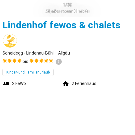
1/30
Alpakas vorm Chalets
Sch
Lindenhof fewos & chalets
Scheidegg - Lindenau-Bühl – Allgäu
bis
Kinder- und Familienurlaub
2
FeWo
2
Ferienhaus