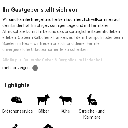
Ihr Gastgeber stellt sich vor
Wir sind Familie Briegel und heißen Euch herzlich willkommen auf
dem Lindenhof. In ruhiger, sonniger Lage und mit familiärer
Atmosphäre könnt Ihr bei uns das ursprüngliche Bauernhofleben
erleben. Ob beim Kälbchen-Tränken, auf dem Trampolin oder beim
Spielen im Heu – wir freuen uns, dir und deiner Familie
unvergessliche Urlaubsmomente zu schenken.
Allgäu pur: Bauernhofleben & Bergblick im Lindenhof
mehr anzeigen
Der Lindenhof bei Scheidegg lädt ein zu authentischem Allgäu-
Urlaub in familiärer Atmosphäre. Unsere komfortablen
Ferienwohnungen mit Wohnküche, zwei Schlafzimmern und freiem
Highlights
Bergblick bieten Platz für Familien oder Paare. Zusätzlich erwarten
Sie zwei neue Chalets, die für unvergessliche Urlaubsmomente
sorgen. Kinder erleben Bauernhofspaß mit Trampolin, Heu-
Abenteuern und vielem mehr.
Brötchenservice
Kälber
Kühe
Streichel- und 
Kleintiere
Lage und Größe
Der Lindenhof liegt ruhig in Scheidegg–Lindenau-Bühl, mit