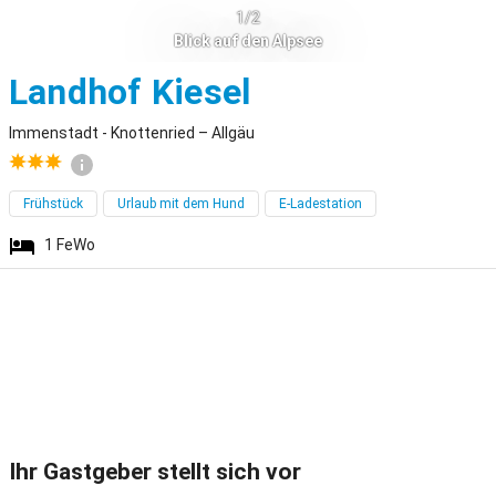
1/2
Blick auf den Alpsee
Immenstadt - K
Landhof Kiesel
Immenstadt - Knottenried – Allgäu
Frühstück
Urlaub mit dem Hund
E-Ladestation
1
FeWo
Ihr Gastgeber stellt sich vor