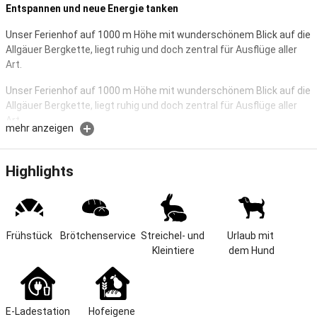
Entspannen und neue Energie tanken
Unser Ferienhof auf 1000 m Höhe mit wunderschönem Blick auf die
Allgäuer Bergkette, liegt ruhig und doch zentral für Ausflüge aller
Art.
Unser Ferienhof auf 1000 m Höhe mit wunderschönem Blick auf die
Allgäuer Bergkette, liegt ruhig und doch zentral für Ausflüge aller
Art.
mehr anzeigen
Unsere Ferienwohnungen sind hell und gemütlich mit Liebe zum
Detail eingerichtet.
Highlights
Die Wohnungen sind mit einer Küchenzeile ausgestattet, die alles
hat um sich selbst zu versorgen.
Gerne bieten wir Ihnen einen Milch- (und/oder) / Semmelservice an
oder Sie genießen einfach unser feines und reichhaltiges
Frühstück
Brötchenservice
Streichel- und 
Urlaub mit 
Frühstück.
Kleintiere
dem Hund
Direkt vor Ort im Sommer:
- gemeinsame Grillabende,
E-Ladestation
Hofeigene 
- Schaukel, Kinderspielsachen vorhanden,