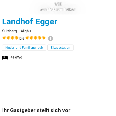
1/30
Ausblick vom Balkon
Sulzberg
Landhof Egger
Sulzberg – Allgäu
bis
Kinder- und Familienurlaub
E-Ladestation
4
FeWo
Ihr Gastgeber stellt sich vor