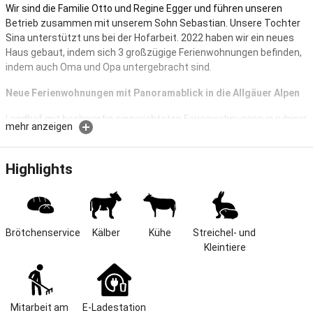
Wir sind die Familie Otto und Regine Egger und führen unseren
Betrieb zusammen mit unserem Sohn Sebastian. Unsere Tochter
Sina unterstützt uns bei der Hofarbeit. 2022 haben wir ein neues
Haus gebaut, indem sich 3 großzügige Ferienwohnungen befinden,
indem auch Oma und Opa untergebracht sind.
Neue Ferienwohnungen mit Panoramablick in die Allgäuer Alpen
Landhof mit hochwertig eingerichteten Ferienwohnungen in ruhiger
mehr anzeigen
Lage und traumhaftem Panoramablick ins Illertal und die
Oberallgäuer Berge.
Highlights
Die vier großen, hellen Wohnungen bieten Platz für 4 bzw. 7
Personen und strahlen durch die freundliche Möblierung sehr viel
Gemütlichkeit aus.
Je nachdem verfügen sie über einen Südbalkon oder eine Terrasse
sowie über 2, 3 oder 4 Schlafräume und je ein modernes
Brötchenservice
Kälber
Kühe
Streichel- und 
Badezimmer mit bodengleicher Dusche.
Kleintiere
In den Räumen befindet sich eine Fußbodenheizung und
kostenfreies WLAN. Die vollausgestatteten Schreinerküchen
lassen keine Wünsche offen.
Mitarbeit am 
E-Ladestation