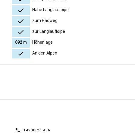
Nähe Langlaufloipe
zum Radweg
zur Langlaufloipe
892 m
Höhenlage
An den Alpen
+49 8326 486