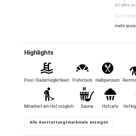
ist alles a
Zum Bergho
Betrieb, i
mehr anze
Das weiße G
für unsere
Gras und G
Highlights
erstklassi
Für Kinder 
Haflinger r
genug zu t
Pool / Bademöglichkeit
Frühstück
Halbpension
Reitmö
Geführte B
Personen m
Mitarbeit am Hof möglich
Sauna
Hofcafe
Hofei
Kennen Sie
Entspanne
Alle Ausstattungsmerkmale anzeigen
Egal ob Si