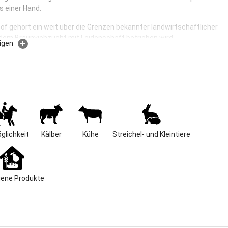
us einer Hand.
f gehört ein weit über die Grenzen bekannter landwirtschaftlicher
n dem Braunviehzucht mit Leidenschaft betrieben wird.
igen
old des Allgäus, die gehaltvolle Milch unserer Kühe, ist die Grundlage
 Hofkäserei. Übrigens: Unsere Kühe werden ausschließlich mit Heu,
etreide (ohne Silage) gefüttert. Das ist die Voraussetzung für
ge Käsespezialitäten.
ist unser Bauernhof die Attraktion: Ziegen streicheln, Pony und
eiten, Hasen füttern – im Pferde- und Kleintierstall gibt es immer
un.
glichkeit
Kälber
Kühe
Streichel- und Kleintiere
etriebsbesichtigungen sind nach Absprache mit Gruppen ab 20
öglich.
gene Produkte
 unseren Berghof Wohlfühl-Boind? Unseren Erlebnisgarten zum
n und Wohlfühlen.
e schwimmen oder schwitzen in Stubensauna oder Heuofen, sich in