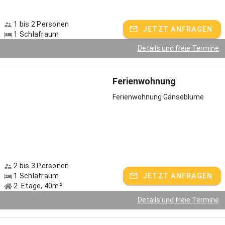
Hoferlebnisse
Urlaub in den Bergen – für unsere Feriengäste die schönste Art,
1 bis 2 Personen
JETZT ANFRAGEN
1 Schlafraum
vom Alltag abzuschalten. Wir setzen gerne noch eins drauf: denn
für uns als Pferdezuchtbetrieb gibt es nichts Schöneres, als
Details und freie Termine
unsere Umgebung auf dem Rücken der Pferde zu erkunden. Aus 15
Pferden, das sind acht Süddeutsche Kaltblüter, zwei Haflinger, ein
Quarter Horse, drei Ponys und unser lustiger Esel Horst setzt sich
Ferienwohnung
unsere starke Herde zusammen. Regelmäßig bieten wir Ausritte,
Ferienwohnung Gänseblume
beispielsweise zur nahen Isar an. Wir waten mit Ross und Reiter
durchs erfrischende Nass, kennen verborgene Wege durch die
Flusslandschaft, die Assoziationen an Kanada erwecken. Für kleine
Kinder bieten wir geführtes Reiten an. Ein großes Highlight sind
unsere Ausflüge mit der Pferdekutsche: hier sind wir ganz in
unserem Element, schließlich bilden wir künftige Kutschenführer
aus. Was unsere reitbegeisterten Feriengäste jedoch am meisten
2 bis 3 Personen
lieben, sind unsere Tagesausritte: beispielsweise über den
1 Schlafraum
JETZT ANFRAGEN
Hochseilgarten zum Jägersteig ins Längental hinein. Nach einer
2. Etage, 40m²
guten bayerischen Brotzeit auf der Längentalalm geht es über
Details und freie Termine
Schlegeldorf zurück zum Hof. Ein unvergessliches Erlebnis!
Was es sonst noch bei uns gibt: