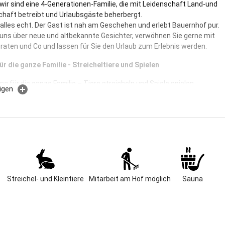
 wir sind eine 4-Generationen-Familie, die mit Leidenschaft Land-und
chaft betreibt und Urlaubsgäste beherbergt.
t alles echt. Der Gast ist nah am Geschehen und erlebt Bauernhof pur.
 uns über neue und altbekannte Gesichter, verwöhnen Sie gerne mit
aten und Co und lassen für Sie den Urlaub zum Erlebnis werden.
ür die ganze Familie - Streicheltiere und Spielen
g für die ganze Familie – Tiere streicheln und Spiele spielen
igen
nd Forstbetrieb - Wir sind ein Bilderbuchbauernhof in
dlicher Alleinlage mit herrlichem Ausblick. Unser Hof wird mit
bewirtschaftet. Im Sommer grasen die Kühe auf der Weide.
n Pferden dürfen die Gäste je nach Können unsere schöne Gegend
iele Streicheltiere machen vor allem für die Kinder den Urlaub zu
rgesslichen Erlebnis.In der großzügigen Spielscheune können sich
 bei jedem Wetter gut beschäftigen
Streichel- und Kleintiere
Mitarbeit am Hof möglich
Sauna
nungen herrscht Wohlfühlklima, auf dem Hof herrscht gute Laune. Die
 herzliche Atmosphäre zeichnet unseren Hof aus. Wir vermieten seit
hren und haben immer noch Freude daran, neue Gäste