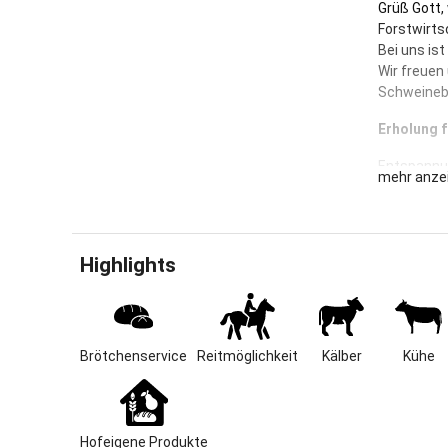
Grüß Gott,
Forstwirts
Bei uns is
Wir freuen
Schweinebr
Erholung f
Entspannun
mehr anze
Grünland- u
kinderfreun
Milchvieh 
Highlights
Auf unsere
erkunden. V
einem unve
die Kinder
Brötchenservice
Reitmöglichkeit
Kälber
Kühe
In den Woh
familiäre,
über 60 Ja
Hofeigene Produkte