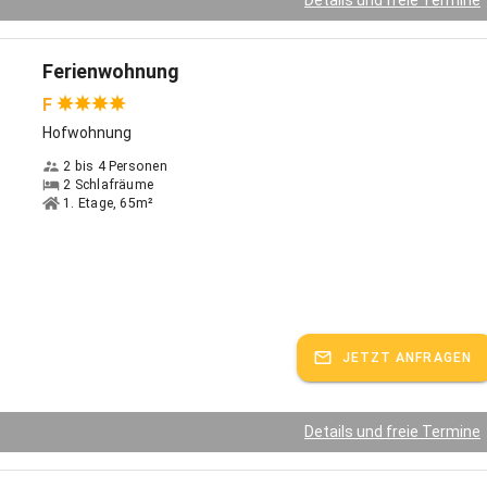
Ferienwohnung
F
Hofwohnung
2 bis 4 Personen
2 Schlafräume
1. Etage, 65m²
JETZT ANFRAGEN
Details und freie Termine