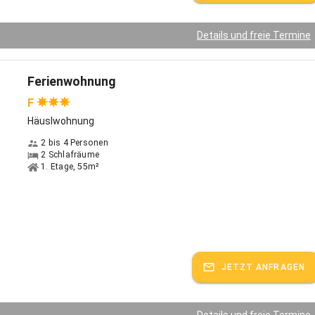
öglich. Eine Waschmaschine und ein Trockner können genutzt werden.
 kommt auf den Hof, die Hühner legen die Frühstückseier.
Details und freie Termine
ekt.
 5 Pers., Wohnraum mit Küche, 2 Schlafzimmer, Dusche/WC, Balkon ab
Ferienwohnung
F
spricht:
Deutsch
Häuslwohnung
2 bis 4 Personen
2 Schlafräume
1. Etage, 55m²
JETZT ANFRAGEN
Details und freie Termine