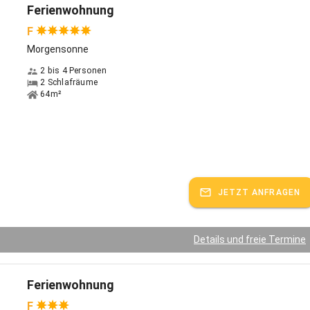
Ferienwohnung
F
Morgensonne
2 bis 4 Personen
2 Schlafräume
64m²
JETZT ANFRAGEN
Details und freie Termine
Ferienwohnung
F