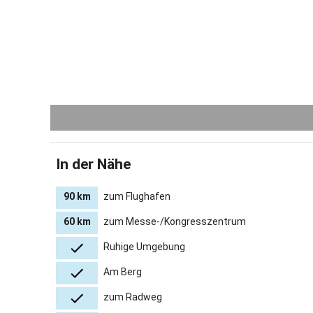
Erlebnispf
Viele Eink
Fußgängerz
Bad Tö
Rosenh
Innens
Kufstei
Münche
Freizeitt
In der Nähe
Für Fam
Bergga
90 km
zum Flughafen
Für Ku
Nachba
60 km
zum Messe-/Kongresszentrum
Für Wa
Ruhige Umgebung
Gastgeber 
Am Berg
zum Radweg