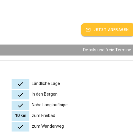
ad am Westufer.
aufsmöglichkeiten und Cafés befinden sich in den hübschen
onen verschiedener sehenswerter Städte in unserer Nähe:
lz mit malerischer Marktstraße und Rosengarten (35 Minuten)
JETZT ANFRAGEN
eim mit historischen Gebäuden und vielen Restaurants in der
tadt (35 Minuten)
n mit mittelalterlicher Festung und Alpenblick (45 Minuten)
Details und freie Termine
n mit historischer Altstadt und vielen Museen (60 Minuten)
ipps: Unsere Top 3 rund um den Kirchbergerhof
ilien: Der Wendelstein Männlein Weg in Bayrischzell mit Einkehr in
sthof Siglhof
Ländliche Lage
lturinteressierte: Das Wasmeier Museum in der unmittelbaren
rschaft
In den Bergen
nderer: Der Bodenschneidgipfel über die Untere Firstalm
Nähe Langlaufloipe
spricht:
Deutsch
10 km
zum Freibad
zum Wanderweg