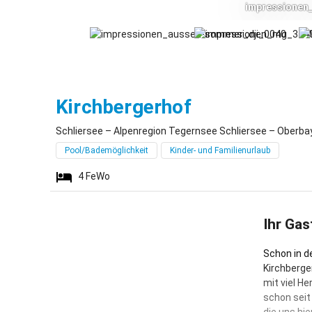
impressionen
Schliersee
Kirchbergerhof
Schliersee – Alpenregion Tegernsee Schliersee – Oberba
Pool/Bademöglichkeit
Kinder- und Familienurlaub
4
FeWo
Ihr Gas
Schon in d
Kirchberge
mit viel He
schon seit