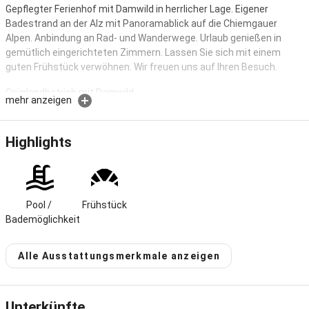
Gepflegter Ferienhof mit Damwild in herrlicher Lage. Eigener
Badestrand an der Alz mit Panoramablick auf die Chiemgauer
Alpen. Anbindung an Rad- und Wanderwege. Urlaub genießen in
gemütlich eingerichteten Zimmern. Lassen Sie sich mit einem
guten Frühstück verwöhnen. Wir freuen uns auf Ihren Besuch.
Grünlandbetrieb mit Damwild.
mehr anzeigen
Freundlich eingerichtete Zimmer mit Du/WC, Balkon oder Terrasse
und Blick auf die Chiemgauer Alpen. Gemütlicher Frühstücks- und
Highlights
Aufenthaltsraum mit TV. Lassen Sie sich mit einem guten
Frühstück verwöhnen.
Unser Hof mit seiner herrlichen, ruhigen Lage im
Pool / 
Frühstück
Landschaftsschutzgebiet des oberen Alztales (ca. 2 km zum
Bademöglichkeit
Chiemsee) lädt Sie zu einem unvergesslichen Urlaub ein.
Hauseigener Badestrand mit Liegewiese an der Alz, Schaukel,
Alle Ausstattungsmerkmale anzeigen
Karussell, Hütte mit Grillplatz, Spiel- und Freizeitraum mit
Tischtennis, Kicker, Fitnessgeräten usw., Spielwiese und viel Platz
ums Haus bieten Spaß und Erholung für Jung und Alt.
Unterkünfte