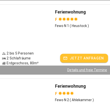
Ferienwohnung
F
Fewo N 1 ( Heustock )
2 bis 5 Personen
2 Schlafräume
JETZT ANFRAGEN
Erdgeschoss, 80m²
Details und freie Termine
Ferienwohnung
F
Fewo N 2 ( Ahlekammer )