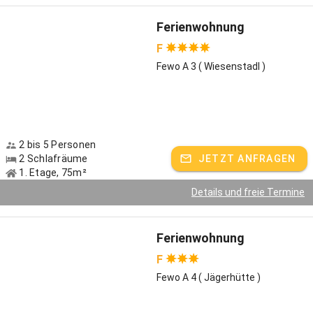
Ferienwohnung
F
Fewo A 3 ( Wiesenstadl )
2 bis 5 Personen
2 Schlafräume
JETZT ANFRAGEN
1. Etage, 75m²
Details und freie Termine
Ferienwohnung
F
Fewo A 4 ( Jägerhütte )