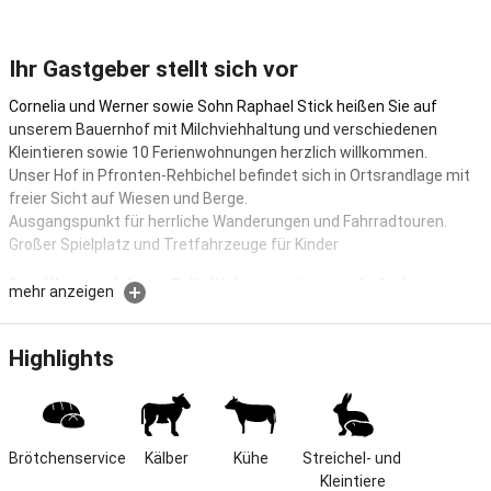
Ihr Gastgeber stellt sich vor
Cornelia und Werner sowie Sohn Raphael Stick heißen Sie auf
unserem Bauernhof mit Milchviehhaltung und verschiedenen
Kleintieren sowie 10 Ferienwohnungen herzlich willkommen.
Unser Hof in Pfronten-Rehbichel befindet sich in Ortsrandlage mit
freier Sicht auf Wiesen und Berge.
Ausgangspunkt für herrliche Wanderungen und Fahrradtouren.
Großer Spielplatz und Tretfahrzeuge für Kinder
Das Allgaeu erleben... Tolle Wohnungen in traumhafte Lage
mehr anzeigen
Das Allgäu erleben und genießen. Unser Bauernhof mit
Milchviehhaltung und verschiedenen Kleintieren befindet sich in
Highlights
ruhiger, sonniger Ortsrandlage mit traumhaftem Blick auf die
Alpen.Wir bieten Ihnen und Ihrer Familie viel Platz drinnen (in den
Wohnungen) sowie draußen.
Herzlich willkommen auf unseren Seiten.
Brötchenservice
Kälber
Kühe
Streichel- und 
Das Allgäu erleben
Kleintiere