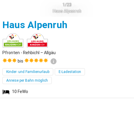
1/23
Haus Alpenruh
Pfronten - Reh
Haus Alpenruh
Pfronten - Rehbichl – Allgäu
bis
Kinder- und Familienurlaub
E-Ladestation
Anreise per Bahn möglich
10
FeWo