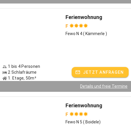
Ferienwohnung
F
Fewo N 4 ( Kämmerle )
1 bis 4 Personen
2 Schlafräume
JETZT ANFRAGEN
1. Etage, 50m²
Details und freie Termine
Ferienwohnung
F
Fewo N 5 ( Boidele)