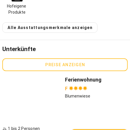
wir mittendrin - im abwechslungsreichen Oberallgäu. Von unserem
Hofeigene 
Hof aus erreichen Sie Immenstadt in nur 10 Minuten: dort gibt es
Produkte
Bäcker und Metzger, Gemüseläden, Bars, Cafés und feine
Gasthäuser. Sonthofen liegt 16 km entfernt, Kempten 30 km, nach
Alle Ausstattungsmerkmale anzeigen
Oberstdorf mit seiner hochalpinen Bergwelt brauchen Sie etwa
eine halbe Stunde und auch der Bodensee ist nur etwa 50 km von
uns entfernt.
Unterkünfte
Der Hagenauer Hof liegt absolut ruhig im kleinen Ortsteil Ratholz im
Konstanzer Tal bei Immenstadt. Mit seinen grünen Fensterläden,
den roten Geranien, seiner traditionellen Hausbank, den Wiesen und
PREISE ANZEIGEN
bewaldeten Höhen ist das mehr als hundert Jahre alte Bauernhaus
ein Schmuckstück. Unsere Ferienwohnungen verfügen zum Teil
Ferienwohnung
über einen Balkon zur alleinigen Nutzung - von dem der Blick auf
unsere saftigen Wiesen und die Hügellandschaft fällt. Absolutes
F
Highlight: in nur wenigen Minuten erreichen Sie zu Fuß die
Blumenwiese
Rodelbahn „Alpsee Bergwelt“, Deutschlands längste Ganzjahres-
Rodelbahn.
Hoferlebnisse
1 bis 2 Personen