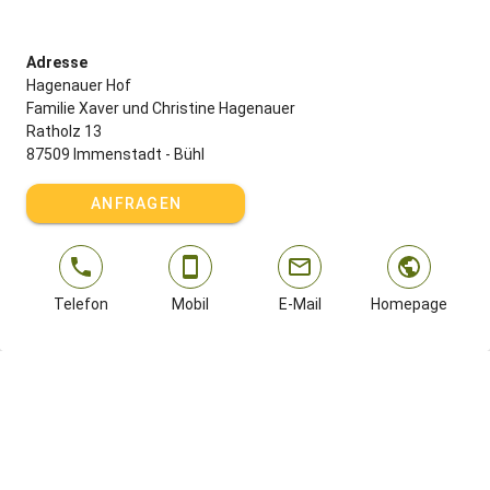
Adresse
Winter im Oberallgäu: auch bei uns halten sie nicht immer, was sie
Hagenauer Hof
einst versprachen. Doch wenn richtig Schnee liegt, ist es doppelt
Familie Xaver und Christine Hagenauer
schön. Dann steigen Langläufer direkt hinter dem Hof in die Loipe
Ratholz 13
ein und alpine Skifahrer haben zur Hündlebahn bei Oberstaufen nur
87509 Immenstadt - Bühl
acht Minuten mit dem Auto. Größere Skigebiete wie Steibis oder
Ofterschwang sind ebenfalls schnell erreicht. Und wenn der
ANFRAGEN
Schnee ausbleibt? Locken Wanderwege und eine großartige Natur
zu ausgiebigen Spaziergängen. Und anschließend das Aquaria
Erlebnisbades mit toller Sauna und Massagen bei Oberstaufen
oder das Wonnemar in Sonthofen.
Telefon
Mobil
E-Mail
Homepage
Highlights in der Umgebung
Ob Frühjahr, Sommer, Herbst oder Winter: bei uns ist Aktivurlaub
das Motto. Sie können mit dem Fahrrad an den nahen Alpsee
radeln, an dem auch Surfen, Stand-Up-Paddling oder Segeln
angeboten wird. Anspruchsvolle Mountainbike Fahrer kommen bei
uns garantiert auf ihre Kosten - weniger Geübten empfehlen wir