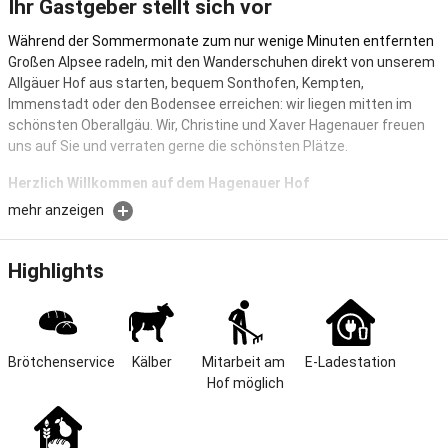
Ihr Gastgeber stellt sich vor
Während der Sommermonate zum nur wenige Minuten entfernten
Großen Alpsee radeln, mit den Wanderschuhen direkt von unserem
Allgäuer Hof aus starten, bequem Sonthofen, Kempten,
Immenstadt oder den Bodensee erreichen: wir liegen mitten im
schönsten Oberallgäu. Wir, Christine und Xaver Hagenauer freuen
uns auf Sie und verraten gerne die schönsten Plätze.
Herzlich Willkommen auf dem Hagenauer Hof
mehr anzeigen
Herzlich Willkommen auf dem Hagenauer Hof. Erholen Sie sich vom
Alltag, und genießen Sie einen erlebnisreichen Urlaub in der
schönen Natur, rund um den großen Alpsee. Freuen Sie sich auf
Highlights
unsere schöne Spiel- und Liegewiese mit Spielplatz und
Sitzgelegenheiten.
Lage & Größe
Brötchenservice
Kälber
Mitarbeit am 
E-Ladestation
Was unsere Gäste am meisten begeistert? Die Nähe zum
Hof möglich
landschaftlich einmalig schönen Großen Alpsee, zu unberührter
Natur ringsum. Im Winter, wenn Schnee liegt, locken die
verschneiten Gipfel oder die Loipe vor dem Hof. Gleichzeitig liegen