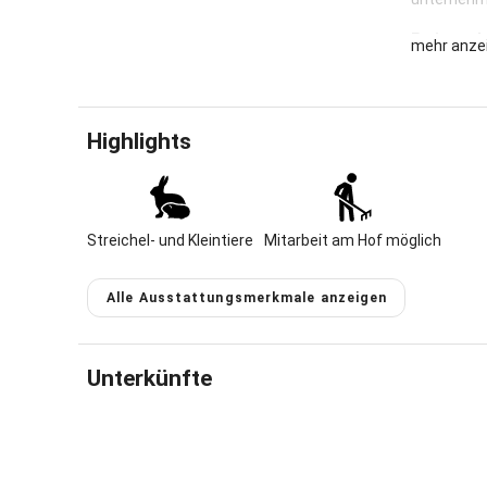
Ferienwoh
mehr anze
Herzlich W
Alleinlage.
unbeschwer
Highlights
Unser Hof 
leben bei 
Hund Lucie 
Streichel- und Kleintiere
Mitarbeit am Hof möglich
Unsere gem
Nebengebäu
Alle Ausstattungsmerkmale anzeigen
2-5 Person
kostenlos
Rundherum 
Spielplatz
Unterkünfte
Im Winter 
ist in unmi
Preis für 
Kurzaufent