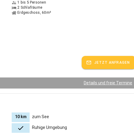
1 bis 5 Personen
2 Schlafräume
gt etwa 2 km vom Marienwallfahrtsort Neukirchen b. Hl. Blut entfernt,
Erdgeschoss, 60m²
idealer Ausgangspunkt für unterschiedliche Ausflugsziele wie z. B.:
park Hoherbogen mit Sommerrodelbahn
andermöglichkeiten (Wanderungen zu den Bayerwaldtausender, Arber,
ersberg,...)
ee, Drachenstich
 ins Nachbarland Tschechien
, moderne Erlebnisbäder (Aqacur, Aquafit)
JETZT ANFRAGEN
 mehr.
spricht:
Deutsch, Englisch
Details und freie Termine
10 km
zum See
Ruhige Umgebung