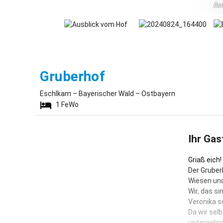
Au
Eschlkam
Gruberhof
Eschlkam – Bayerischer Wald – Ostbayern
1
FeWo
Ihr Gas
Griaß eich!
Der Gruber
Wiesen und
Wir, das s
Veronika s
Da wir sel
unternehme