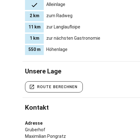
Alleinlage
2 km
zum Radweg
11 km
zur Langlaufloipe
1 km
zur nächsten Gastronomie
550 m
Höhenlage
Unsere Lage
ROUTE BERECHNEN
Kontakt
Adresse
Gruberhof
Maximilian Pongratz