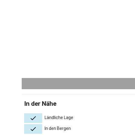
Der Hof lie
er ist ein 
- Freizeit
- ideale W
Osser, Kait
- Drachens
- Ausflüge
- Naturbad
- Tierpark
und vieles
Gastgeber 
In der Nähe
Ländliche Lage
In den Bergen