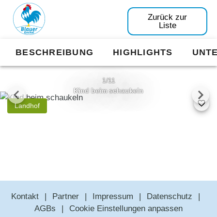
Zurück zur
Liste
BESCHREIBUNG
HIGHLIGHTS
UNT
1/11
Kind beim schaukeln
Landhof
Kontakt
Partner
Impressum
Datenschutz
AGBs
Cookie Einstellungen anpassen