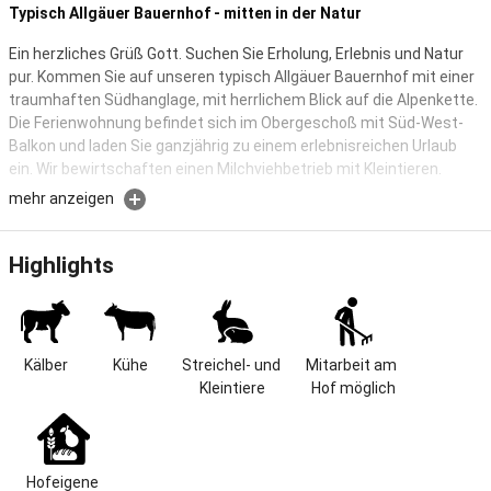
Typisch Allgäuer Bauernhof - mitten in der Natur
Ein herzliches Grüß Gott. Suchen Sie Erholung, Erlebnis und Natur
pur. Kommen Sie auf unseren typisch Allgäuer Bauernhof mit einer
traumhaften Südhanglage, mit herrlichem Blick auf die Alpenkette.
Die Ferienwohnung befindet sich im Obergeschoß mit Süd-West-
Balkon und laden Sie ganzjährig zu einem erlebnisreichen Urlaub
ein. Wir bewirtschaften einen Milchviehbetrieb mit Kleintieren.
mehr anzeigen
Der Ortsteil Ostern nahe dem Illasbergsee ist einer der vielen
idyllisch gelegenen Weiler der Gemeinde Halblech.
Traumhafte Südhanglage und herrlichen Blick auf die Alpenkette.
Highlights
Erholen und entspannen Sie sich bei Fahrradtouren, Wanderungen
und Natur pur.
Ab Haus gibt es viele Möglichkeiten zum Radeln und Wandern.
Kälber
Kühe
Streichel- und 
Mitarbeit am 
Sei es ein Spaziergang oder eine Klettertour, es ist für jeden etwas
Kleintiere
Hof möglich
dabei.
Sie erwartet ein für die Region typischer Allgäuer Bauernhof.
Der landwirtschaftliche Familienbetrieb bewirtschaftet einen
Hofeigene 
Grünlandbetrieb mit Milchviehhaltung.