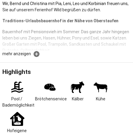
Wir, Bernd und Christina mit Pia, Leni, Leo und Korbinian freuen uns,
Sie auf unserem Ferienhof Wild begrüßen zu dürfen.
Traditions-Urlaubsbauernhof in der Nähe von Oberstaufen
Bauernhof mit Pensionsvieh im Sommer. Das ganze Jahr hingegen
leben bei uns Ziegen, Hasen, Hühner, Pony und Esel, sowie Katzen.
Großer Garten mit Pool, Trampolin, Sandkasten und Schaukel mit
Rutsche. Grillmöglichkeit.
mehr anzeigen
Wir führen einen Bauernhof (Pensionavieh im Sommer) und
möchten uns für Ihre schönsten Wochen des Jahres empfehlen.
Highlights
Unser Ferienhof bietet Ihnen komplett eingerichtete
Ferienwohnungen als Urlaubszuhause.
Wir liegen in einem kleinen Weiler, ca. 4 km vom Bade- und
Luftkurort Oberstaufen.
Pool / 
Brötchenservice
Kälber
Kühe
Bademöglichkeit
Entspannen Sie auf unserer großen Liegewiese mit gemütlichem
Grillplatz und Gartenhäuschen, Kinderspielplatz und Pool im
"Grünen".
Hofeigene 