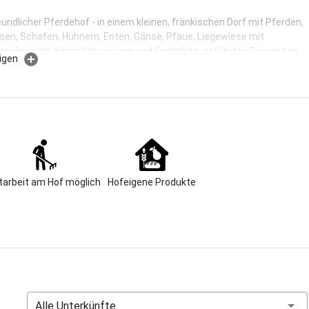
eundlicher Pferdehof - in einem kleinen, fränkischen Dorf mit Pferden,
sen, Schafen, Hühnern, Enten, Gänse, Pfaue, Liegewiese mit
polin vielen Kinderfahrzeugen und Spielplatz, geführtes Ponyreiten
igen
, neue große Spielscheune und unserem Hofstüberl.
Größe
enhof Watzka befindet sich im malerischen Fränkischen Seenland,
ig Kilometer südlich von Nürnberg. Ob Brombach-, Altmühl- oder einer
hligen kleinen, versteckten Gewässer - bei uns gehen Sie während der
 im wahrsten Sinne des Wortes baden. Der romantische Ort
 liegt zwischen der Altmühl und dem Hahnenkamm und zählt 180
 Unser Hof steht neben der Pfarrkirche Sankt Laurentius - es ist einer
tarbeit am Hof möglich
Hofeigene Produkte
n im Dorf. Bei uns ist es nicht nur ruhig, sondern unsere Feriengäste,
viele Stammgäste sind, schätzen das große, weite Hofgelände von
dratmetern - wo man stets ein Plätzchen für sich alleine finden kann,
uschige Sitzgelegenheiten verteilt haben und die Kinder sich frei
nnen. Unsere vielen stattlichen Walnussbäume spenden mit ihrem
ub im Sommer kühlen Schatten und halten aufgrund ihrer ätherischen
 ab. Unsere Ferienwohnungen sind individuell gestaltet, keine gleicht
n. Eingerichtet haben wir sie im modernen Landhausstil und dabei
Alle Unterkünfte