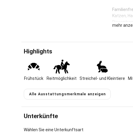
Familienfr
Katzen, Ha
Riesentram
mehr anze
für Kinder
Lage & 
Unser Feri
Highlights
etwa fünfz
der vielzä
Sommerzeit
Pflaumfeld
Frühstück
Reitmöglichkeit
Streichel- und Kleintiere
Einwohner.
Mi
der älteste
von denen 
Alle Ausstattungsmerkmale anzeigen
13.000 Qua
weil wir la
bewegen kö
Unterkünfte
dichten La
Öle Mücken
der andere
Wählen Sie eine Unterkunftsart