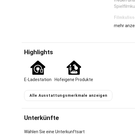
freuen uns
Spielfilmku
Filmkuliss
mehr anze
Bauernhof 
mit Terras
sonnige La
und Wald.
Highlights
Lage un
Der Ferien
Bayerische
E-Ladestation
Hofeigene Produkte
Unsere Hof
Familie, mi
Oberkreuzb
Alle Ausstattungsmerkmale anzeigen
historisch
Rachel lieg
Supermärkt
Unterkünfte
werden, na
die schöne
Wählen Sie eine Unterkunftsart