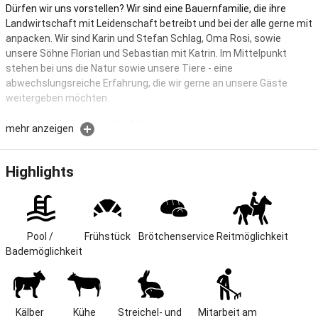
Dürfen wir uns vorstellen? Wir sind eine Bauernfamilie, die ihre
Landwirtschaft mit Leidenschaft betreibt und bei der alle gerne mit
anpacken. Wir sind Karin und Stefan Schlag, Oma Rosi, sowie
unsere Söhne Florian und Sebastian mit Katrin. Im Mittelpunkt
stehen bei uns die Natur sowie unsere Tiere - eine
abwechslungsreiche Erfahrung, die wir gerne an unsere Gäste
weitergeben möchten.
Landwirtschaft hautnah erleben
mehr anzeigen
Dahoam auf dem Bauernhof. Live dabei und mitten drin!
Highlights
Lage & Größe
Unser schöner Ferienhof ist seit dem 16. Jahrhundert im Besitz der
Familie Schlag. Wir sind ein Vollerwerbsbetrieb mit Ackerbau und
Milchviehhaltung. Schon seit mehr als 35 Jahren sind wir
Pool / 
Frühstück
Brötchenservice
Reitmöglichkeit
Gastgeber - unsere Senior-Chefin „Oma Rosi“, wie sie von allen
Bademöglichkeit
liebevoll genannt wird, kümmert sich voller Leidenschaft um das
Wohlergehen unserer Feriengäste. Was uns besonders freut: viele
kommen nun schon in der zweiten Generation zu uns. Unser Hof
liegt im kleinen Dorf Hocha bei Waldmünchen, eingebettet in die
Kälber
Kühe
Streichel- und 
Mitarbeit am 