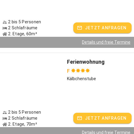
gibt es noch unsere drei Hühnerdamen Gundi, Gerti und Gisi, ein
Meerschweinchen, Hasen, Katzen sowie unser Pony Fritzl. Auf
Anfrage dürfen Kinder gerne auf ihm Geführtes Reiten auf dem Hof
ausprobieren. Was wir sonst noch anbieten:
2 bis 5 Personen
2 Schlafräume
JETZT ANFRAGEN
fünf Kettcars
2. Etage, 60m²
Details und freie Termine
Tischtennis
Eine Spielscheune mit Strohballen, Rutschen, Klettergerüst,
Ferienwohnung
Hängebrücke und Schaukel
F
eine abenteuerliche Seilbahn
Kälbchenstube
Angelweiher mit Floß
Herbst und Winter - unterschätzt schöne Jahreszeiten
Unser kleines Dorf ist beschaulich und liegt inmitten einer
kontrastreichen Landschaft im Dreiwäldereck Bayerischer-,
2 bis 5 Personen
Böhmischer- und Oberpfälzer Wald. Gerade Paare, die sich gerne
2 Schlafräume
JETZT ANFRAGEN
2. Etage, 70m²
bewegen, können 625 Kilometer Wanderwege durch unberührte
Natur erkunden und Fahrradtouren unternehmen. EBike-Fahrer
Details und freie Termine