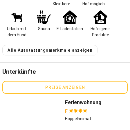
grüne Wiesen- und Waldlandschaft, nahe an der Grenze zu
Kleintiere
Hof möglich
Böhmen. Unsere Ferienwohnungen tragen Namen wie
„Gänseblümchen“ oder „Sommergarten“, sie sind unterschiedlich
groß, jede von ihnen haben wir individuell eingerichtet. In den
Wintermonaten sind vor allem die beiden Domizile „Kuschelherbst“
Urlaub mit 
Sauna
E-Ladestation
Hofeigene 
und „Wildrose“ besonders gefragt, weil sie jeweils über einen
dem Hund
Produkte
wohligen Ofen verfügen. Gerne besuchen uns auch Familien, die
miteinander befreundet sind und nutzen zum gemeinsamen
Alle Ausstattungsmerkmale anzeigen
Frühstücken, Kochen oder Feiern das „Hofstüberl“ mit jede Menge
Platz.
Hoferlebnisse
Unterkünfte
Unser Milchviehbetrieb ist modern ausgestattet und transportiert
gerade für Familien aus der Stadt ein reales Bild der heutigen
PREISE ANZEIGEN
Landwirtschaft. Wir freuen uns über das Interesse der
Erwachsenen und Kinder und lassen sie gerne an der Stallarbeit
Ferienwohnung
oder beim Füttern teilnehmen. Die Kleinen lernen auf diese Weise,
welchen Weg die frische Milch von der Kuh im Stall bis zu ihrem
F
Frühstücks-Kakao nimmt. 140 Milchdamen plus Kälber zählt unser
Hoppelheimat
Stall. Hinzu kommen drei Schafe, unsere beiden Alpacas Bruno und
Berni, die sich immer über Streicheleinheiten freuen. Außerdem