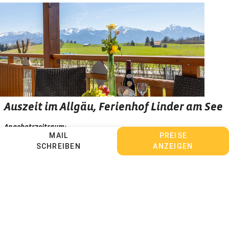
Auszeit im Allgäu, Ferienhof Linder am See
Angebotszeitraum:
MAIL
PREISE
von 12.09.2026 bis 07.11.2026
SCHREIBEN
ANZEIGEN
von 07.11.2026 bis 23.11.2026
von 09.01.2027 bis 06.02.2027
ab 390,- €
ANFRAGEN & BUCHEN