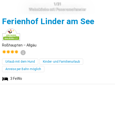
1/31
Wohnküche mit Panoramafenster
Roßh
Ferienhof Linder am See
Roßhaupten – Allgäu
Urlaub mit dem Hund
Kinder- und Familienurlaub
Anreise per Bahn möglich
3
FeWo