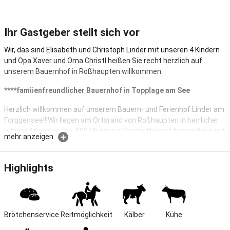
Ihr Gastgeber stellt sich vor
Wir, das sind Elisabeth und Christoph Linder mit unseren 4 Kindern
und Opa Xaver und Oma Christl heißen Sie recht herzlich auf
unserem Bauernhof in Roßhaupten willkommen.
****famiienfreundlicher Bauernhof in Topplage am See
Herzlich willkommen auf unserem Bauern- und Ferienhof Linder am
Forggensee!!!Wir liegen am Ortsrand von Roßhaupten in herrlicher
ruhiger Alleinlage (ca. 800 Meter zur Dorfmitte) mit freiem Blick auf
mehr anzeigen
die allgäuer Berge,eingebettet in saftig grüne Wiesen.Unsere
Ferienwohnungen haben wir modern und gemütlich eingerichtet.
Wir, Christoph und Elisabeth und unsere Familie freuen uns auf Sie.
Highlights
Herzlich Willkommen auf dem Ferienhof Linder am Forggensee,
einem voll bewirtschafteten Milchviehbetrieb in ruhiger und sehr
zentraler Alleinlage inmitten der allgäuer Berge.
Brötchenservice
Reitmöglichkeit
Kälber
Kühe
Unser Bauernhof liegt am Ortsrand von Roßhaupten in Alleinlage